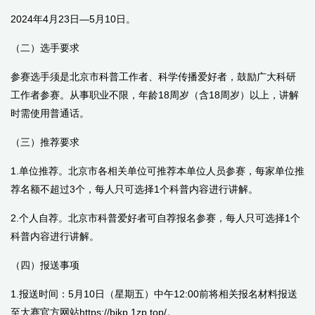
2024年
4
月
23
日
—5
月
10
日。
（二）选手要求
参赛选手须是北京市科普工作者、科学传播爱好者，鼓励广大科研
工作者参赛。从事职业不限，年龄
18
周岁（含
18
周岁）以上，讲解
时需使用普通话。
（三）推荐要求
1.单位推荐。北京市各相关单位可推荐本单位人员参赛，每家单位推
荐名额不超过
3
个，每人只可选择
1
个科普内容进行讲解。
2.个人自荐。北京市科普爱好者可自荐报名参赛，每人只可选择
1
个
科普内容进行讲解。
（四）报送事项
1.报送时间：
5
月
10
日（星期五）中午
12:00
前将相关报名材料报送
至大赛官方网站
https://bjkp.1zp.top/
。