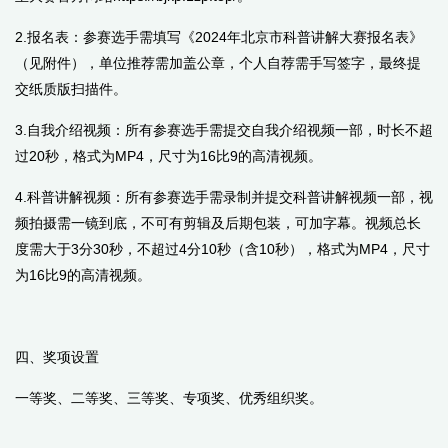
2.报名表：参赛选手需填写《
2024
年北京市科普讲解大赛报名表》
（见附件），单位推荐需加盖公章，个人自荐需手写签字，最终提
交纸质版扫描件。
3.自我介绍视频：所有参赛选手需提交自我介绍视频一部，时长不超
过
20
秒，格式为
MP4
，尺寸为
16
比
9
的高清视频。
4.科普讲解视频：所有参赛选手需录制并提交科普讲解视频一部，视
频拍摄需一镜到底，不可有剪辑及后期包装，可加字幕。视频总长
度需大于
3
分
30
秒，不超过
4
分
10
秒（含
10
秒），格式为
MP4
，尺寸
为
16
比
9
的高清视频。
四、奖项设置
一等奖、二等奖、三等奖、专项奖、优秀组织奖。