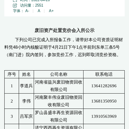
访问量：
2551
字体：
A-
|
A
|
A+
废旧资产处置竞价会入所公示
下列公司已完成入所报备工作，请带好本公司资质证明材
料凭48小时内核酸证明于4月21日下午1点半前到东单三条5号
（南门进）院内签到，参加竞价工作，迟到即取消竞价资格。
序号
姓名
公司名称
联系电话
河南省益兴废旧物资回收
1
李道兵
13641282696
有限公司
河南聚丰伟业废旧物资回
2
李伟
13681350950
收有限公司
罗山县盛丰再生资源回收
3
吕军庆
13910563969
有限公司
济宁西西再生资源有限公