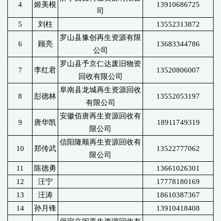
4
姬美根
13910686725
司
5
刘柱
13552313872
罗山县豫创再生资源有限
6
顾亮
13683344786
公司
罗山县予京仁达废旧物资
7
李红君
13520806007
回收有限公司
阜南县龙城再生资源回收
8
彭德林
13552053197
有限公司
安徽佰唐再生资源回收有
9
唐华凯
18911749319
限公司
信阳隆顺再生资源回收有
10
郑传武
13522777062
限公司
11
陈德勇
13661026301
12
汪宁
17778180169
13
汪涛
18610387367
14
孙月锋
13910418408