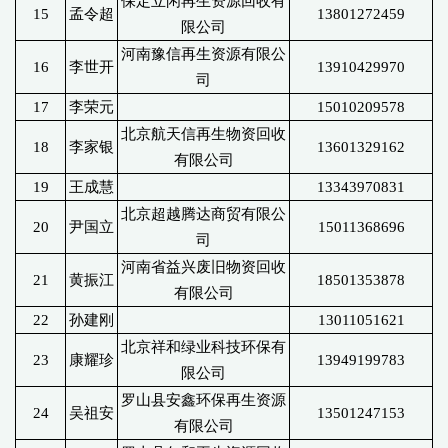
保定立闲再生资源回收有
15
孟令超
13801272459
限公司
河南豫信再生资源有限公
16
李世开
13910429970
司
17
李荣元
15010209578
北京航天信再生物资回收
18
李家银
13601329162
有限公司
19
王成慧
13343970831
北京超越腾达商贸有限公
20
尹国立
15011368696
司
河南省益兴废旧物资回收
21
黄振江
18501353878
有限公司
22
孙建刚
13011051621
北京祥和绿业科技环保有
23
康耀珍
13949199783
限公司
罗山县安鑫环保再生资源
24
吴祖安
13501247153
有限公司