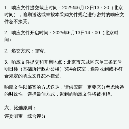
1、
响应文件提交截止时间：
2025年6月13日13：30
（北京
时间）
，
逾期送达或未按本采购文件规定进行密封的响应文
件恕不接受。
2、
响应文件开启时间：
202
5
年
6
月
13
日
14
：00
（北京时
间）
2、递交方式：邮寄。
3、
响应文件提交和开启地点：北京市东城区东单三条五号
明日楼（基础所行政办公楼）304会议室
，逾期收到或不符
合规定的响应文件恕不接受。
响应文件以邮寄的方式送达，请供应商一定要充分考虑快递
的时效性，选择最佳方式，迟到的响应文件将被拒绝。
六
、
比选原则
：
评委测
审
，综合
评分