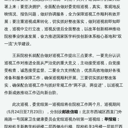
署上来；要坚决拥护、全面配合做好委党组巡视，真实、客观地反
映情况、报告问题，做好协调服务，全力保障巡视工作顺利有效开
展；要注重巡视成果转化，切实抓好整改落实，做到巡视前即知即
改，巡视中立行立改，巡视反馈后全面整改，以改革创新精神推动
院校事业快速发展，奋力推进国家医学科技创新体系核心基地和“双
一流”大学建设。
王辰院校长就配合做好巡视工作提出三点要求。一要充分认识
巡视工作对推进全面从严治党的重大意义，主动接受巡视，自觉接
受检查，诚恳接受监督。二要全力支持配合，优质高效地做好各项
准备和服务保障工作，确保巡视顺利开展。三要切实抓好整改落
实，确保配合巡视工作与抓好常规工作“两不误、两促进”，以巡视工
作新成效推动工作迈向新台阶。
此次巡视，委党组第一巡视组将在院校工作两个月。巡视期间
（
5
月
24
日至
7
月
23
日），分别设
邮政信箱：
北京市西城区西直门外
南路一号国家卫生健康委员会党组巡视办转第一巡视组；
举报箱：
院校机关新教学科研楼二层西侧步行梯、院校机关
3
号楼一层前厅西