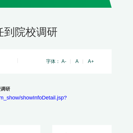
任到院校调研
字体：
A-
|
A
|
A+
校调研
m_show/showInfoDetail.jsp?