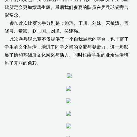
础所定会更加熠熠生辉。最后我们参赛的队员在乒乓球桌旁合
影留念。
参加此次比赛选手分别是：姚瑶、王川、刘姝、宋敏涛、盖
晓晨、童颖、赵志国、刘旭、吴建强。
此次乒乓球比赛不仅提供了一个自我展示的平台，也丰富了
学生的文化生活，增进了同学之间的交流与凝聚力，进一步彰
显了协和基础所文化风采与活力。同时也给学生的业余生活增
添了亮丽的色彩。