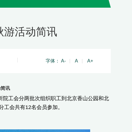
秋游活动简讯
字体：
A-
|
A
|
A+
动简讯
日所院工会分两批次组织职工到北京香山公园和北
分工会共有12名会员参加。