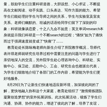
量，鼓励学生们注重科研道德，大胆设想、小心求证，不断提
高在文献阅读、动手实践、口头表达、写作方面的能力。希望
学生们能处理好学生与导师之间的关系，学生与实验室及室友
关系。老师们幽默的、坦诚的话语给同学们留下了深刻的印
象：科研就像谈恋爱，十之八九会不如意；英文单词research本
身就提示我们科研是一个不断search的过程；“痛快”如为了痛快
而过于强调速度就变成了“快痛”了……
教育处处长陈咏梅老师向新生介绍了所院教学概况，导师代
表许琪老师就研究生培养过程中需要注意的问题与学生进行了
亲切地深入的交流，另外院学生处心理咨询中心、科研处、实
验中心、保卫处、后勤中心、工会、研究生会也都派出代表，
为学生们细致地介绍了各部门的工作内容，希望能为学生们更
好地服务。
8月29日为了让新生们快速地适应新环境，加深彼此间的了
解，更快地融入协和这个大家庭，教育处组织了 “激情熔炼团队
凝聚创造梦想”的室外拓展训练。此次拓展活动，锻炼了学生们
沟通、协调、协作的能力，增进了彼此的了解，培养了友谊，