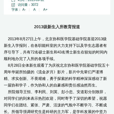
访问量：
3072
字体：
A-
|
A
|
A+
2013级新生入所教育报道
2013年8月27日上午，北京协和医学院基础学院喜迎2013级
新生入学报到，在各职能科室的大力支持下以及学生志愿者有
序引导下，共有72名硕士新生和43名博士新生在较短的时间内
顺利地办完了入所的各项手续。
8月28日全体新生观看了为庆祝北京协和医学院基础学院五十
周年华诞所拍摄的《流金岁月》影片，影片中先辈们严谨博
精、求实创新、不畏艰难，勇于探索的科学精神深深感动了新
一届协和学子，作为协和人的自豪感和责任感油然而生。
所院领导王恒、李利民、刘英、彭小忠、安道彩分别致辞，
对同学们的到来表示热烈欢迎，同时寄予了深切的希望，祝愿
同学们在团结、紧张、严肃、活泼的气氛中不断学习、不断成
长。所领导强调研究生是科研的主力军，是学科发展的中坚力