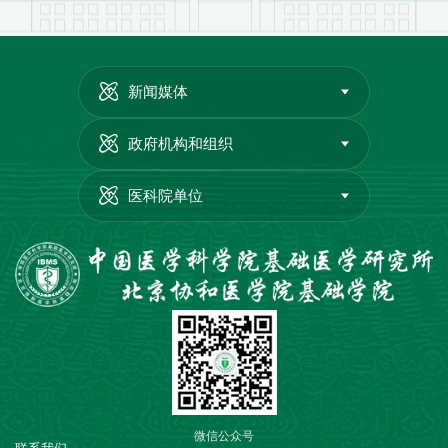
新闻媒体
政府机构和组织
医科院单位
微信公众号