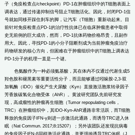
子（免疫检查点/checkpoint）PD-1在肿瘤组织中的T细胞表面上
调表达，通过传递抑制信号阻止T细胞活化。因此，封闭PD-1信
号就如同移开踩住刹车的脚，让汽车（T细胞）重新动起来。目
前针对免疫检查点PD-1的治疗性抗体已在临床肿瘤患者中取得
史无前例的巨大成功，然而，PD-1抗体药物价格昂贵，且副作
用大。因此，寻找PD-1的小分子阻断剂成为当前肿瘤免疫治疗
药物研发的核心方向，但困难在于肿瘤组织中的T细胞上调表达
PD-1分子的机理一直是一个谜。
色氨酸作为一种必须氨基酸，其在体内不仅通过代谢生成5
羟色胺和褪黑素等重要活性分子，而且能够通过吲哚胺-2,3-双
加氧酶（IDO）催化产生犬尿酸（Kyn）直接激活胞浆转录因子
芳香族碳氢化合物受体（AhR）。黄波研究团队先前研究发
现，高成瘤性的肿瘤再生细胞（Tumor repopulating cells，
TRC）在肿瘤组织中，其IDO-Kyn-AhR通路非常活跃，而T细胞
释放的免疫因子IFN-γ则进一步激活此通路，而诱导TRC进入休
眠（Nat Commun. 2017;8:15207）；另外该团队还发现抗病毒
的免疫因子IFN-β同样激活此通路，并更强地诱导TRC休眠（J