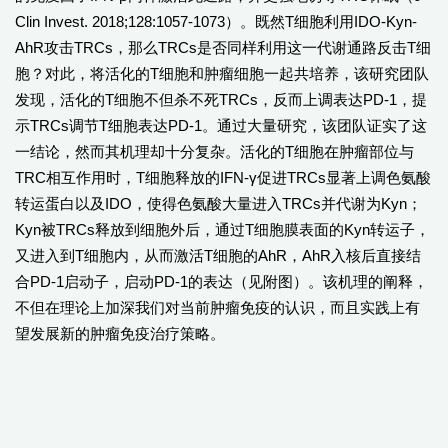
Clin Invest. 2018;128:1057-1073）。既然T细胞利用IDO-Kyn-
AhR攻击TRCs，那么TRCs是否同样利用这一代谢通路反击T细
胞？对此，将活化的T细胞和肿瘤细胞一起共培养，该研究团队
发现，活化的T细胞不但杀不死TRCs，反而上调表达PD-1，提
示TRCs调节T细胞表达PD-1。通过大量研究，该团队证实了这
一结论，然而其机理却十分复杂。活化的T细胞在肿瘤部位与
TRC相互作用时，T细胞释放的IFN-γ促进TRCs显著上调色氨酸
转运蛋白以及IDO，使得色氨酸大量进入TRCs并代谢为Kyn；
Kyn被TRCs释放到细胞外后，通过T细胞膜表面的Kyn转运子，
又进入到T细胞内，从而激活T细胞的AhR，AhR入核后直接结
合PD-1启动子，启动PD-1的表达（见附图）。该机理的阐释，
不但在理论上加深我们对当前肿瘤免疫的认识，而且实践上有
望发展新的肿瘤免疫治疗策略。