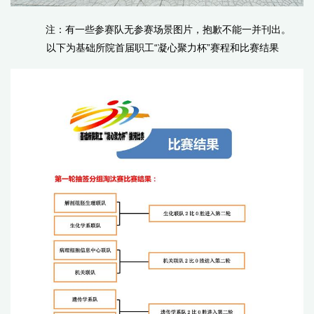
注：有一些参赛队无参赛场景图片，抱歉不能一并刊出。
以下为基础所院首届职工“凝心聚力杯”赛程和比赛结果