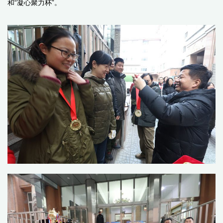
和“凝心聚力杯”。