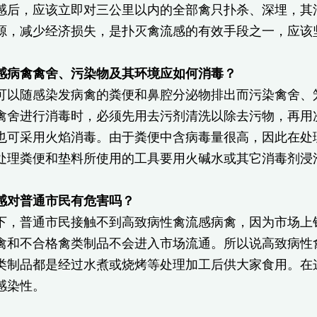
感后，应该立即对三公里以内的全部禽只扑杀、深埋，其
源，减少经济损失，是扑灭禽流感的有效手段之一，应该
感病禽禽舍、污染物及其环境应如何消毒？
可以随感染发病禽的粪便和鼻腔分泌物排出而污染禽舍、
禽舍进行消毒时，必须先用去污剂清洗以除去污物，再用次
也可采用火焰消毒。由于粪便中含病毒量很高，因此在处
处理粪便和垫料所使用的工具要用火碱水或其它消毒剂浸
感对普通市民有危害吗？
下，普通市民接触不到高致病性禽流感病禽，因为市场上
禽和不合格禽类制品不会进入市场流通。所以说高致病性
类制品都是经过水煮或烧烤等处理加工后供大家食用。在
感染性。