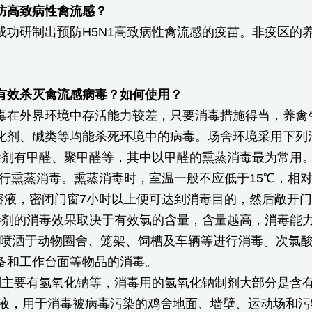
防高致病性禽流感？
成功研制出预防H5N1高致病性禽流感的疫苗。非疫区的
有效杀灭禽流感病毒？如何使用？
毒在外界环境中存活能力较差，只要消毒措施得当，养禽
化剂、碱类等均能杀死环境中的病毒。场舍环境采用下列
毒剂有甲醛、聚甲醛等，其中以甲醛的熏蒸消毒最为常用。
**进行熏蒸消毒。熏蒸消毒时，室温一般不应低于15℃，相
*溶液，密闭门窗7小时以上便可达到消毒目的，然后敞开
毒剂的消毒效果取决于有效氯的含量，含量越高，消毒能
液喷洒于动物圈舍、笼架、饲槽及车辆等进行消毒。次氯
备和工作台面等物品的消毒。
剂主要有氢氧化钠等，消毒用的氢氧化钠制剂大部分是含有
水溶液，用于消毒被病毒污染的鸡舍地面、墙壁、运动场和