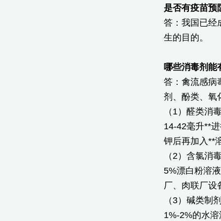
是否有疫苗预
答：我国已经
生的目的。
哪些消毒剂能
答：禽流感病
剂、酚类、氧
（1）醛类消
14-42毫升
钾后再加入*
（2）含氯消
5%漂白粉溶
厂、肉联厂设
（3）碱类制
1%-2%的