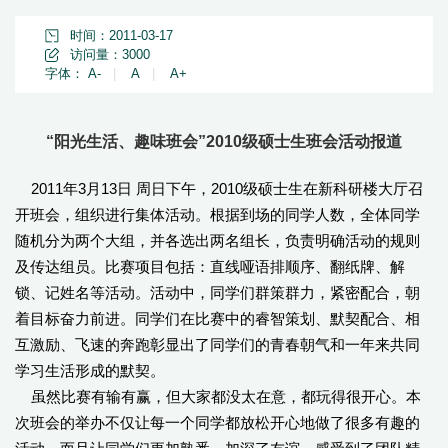
时间：2011-03-17
访问量：
3000
字体：
A-
|
A
|
A+
“阳光生活、趣味班会”2010级硕士生班会活动报道
2011年3月13日 周日下午，2010级硕士生在新科研楼大厅召
开班会，组织进行集体活动。根据到场的同学人数，全体同学
随机分为两个大组，并各选出两名组长，负责明确活动的规则
及传达组员。比赛项目包括：直线哑语排顺序、翻纸牌、解
锁、记姓名等活动。活动中，同学们群策群力，紧密配合，朝
着目标奋力前进。同学们在比赛中的睿智策划、默契配合、相
互激励、飞速的奔跑彰显出了同学们的青春朝气和一年来共同
学习生活形成的默契。
虽然比赛有输有赢，但大家都没太在意，都玩得很开心。本
次班会的举办不仅让每一个同学都放松开心地做了很多有趣的