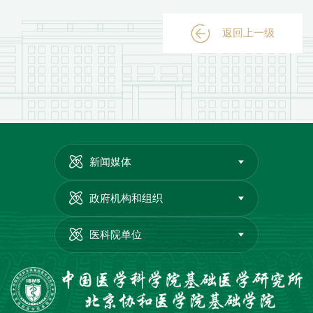
返回上一级
新闻媒体
政府机构和组织
医科院单位