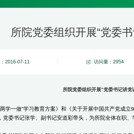
所院党委组织开展“党委书
2016-07-11
访问量：
2954
所院党委组织开展“党委书记讲党
两学一做”学习教育方案》和《关于开展中国共产党成立9
，党委书记张学、副书记安道彩带头，为所院全体在职、