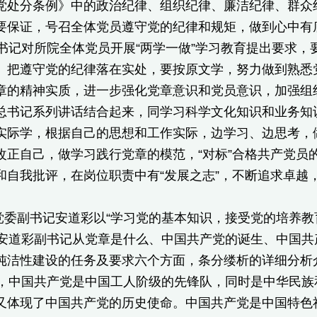
党处分条例》中的政治纪律、组织纪律、廉洁纪律、群众
要保证，号召全体党员遵守党的纪律和规矩，做到心中
记对所院全体党员开展“两学一做”学习教育提出要求，
、把遵守党的纪律落在实处，要按原文学，努力做到熟悉
章的精神实质，进一步强化党章意识和党员意识，加强组
总书记系列讲话结合起来，同学习科学文化知识和业务知
实际学，根据自己的思想和工作实际，边学习、边思考，
改正自己，做学习践行党章的模范，“对标”合格共产党员
和自我批评，在岗位职责中有“发展之志”，不断追求卓越，
党委副书记安道彩以“学习党的基本知识，接受党的培养教
安道彩副书记从党章是什么、中国共产党的诞生、中国共
纯洁性建设的任务及要求六个方面，条分缕析的详细分
中国共产党是中国工人阶级的先锋队，同时是中华民族
又体现了中国共产党的历史使命。中国共产党是中国特色