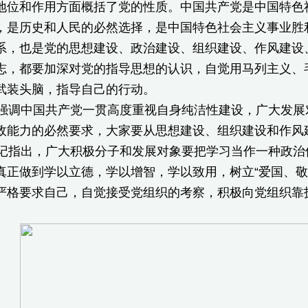
地位和作用方面概括了党的性质。中国共产党是中国特色
，是历史和人民的必然选择，是中国特色社会主义事业胜
系，也是党的思想建设、政治建设、组织建设、作风建设
志，都要加深对党的指导思想的认识，自觉用马列主义、毛
武装头脑，指导自己的行动。
调中国共产党一贯高度重视自身纯洁性建设，广大发展
政能力的必然要求，大家要从思想建设、组织建设和作
指出，广大积极分子和发展对象要把学习当作一种政治
真正做到学以立德，学以增智，学以致用，树立“爱国、敬
严格要求自己，自觉接受党组织的考察，积极向党组织靠