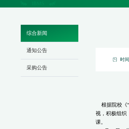
综合新闻
通知公告
时间：
采购公告
根据院校《“
视，积极组织
课。