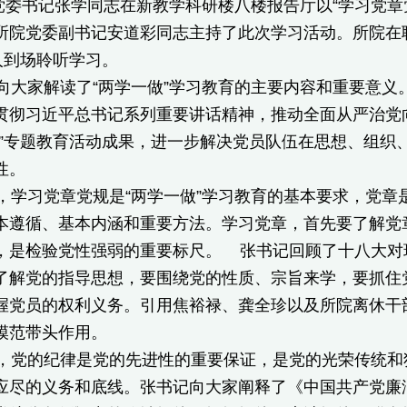
党委书记张学同志在新教学科研楼八楼报告厅以“学习党章党
所院党委副书记安道彩同志主持了此次学习活动。所院在
0人到场聆听学习。
大家解读了“两学一做”学习教育的主要内容和重要意义。
贯彻习近平总书记系列重要讲话精神，推动全面从严治党
实”专题教育活动成果，进一步解决党员队伍在思想、组织
洁性。
学习党章党规是“两学一做”学习教育的基本要求，党章
本遵循、基本内涵和重要方法。学习党章，首先要了解党
，是检验党性强弱的重要标尺。 张书记回顾了十八大对
了解党的指导思想，要围绕党的性质、宗旨来学，要抓住
握党员的权利义务。引用焦裕禄、龚全珍以及所院离休干
模范带头作用。
党的纪律是党的先进性的重要保证，是党的光荣传统和
应尽的义务和底线。张书记向大家阐释了《中国共产党廉