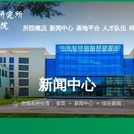
所院概况
新闻中心
基地平台
人才队伍
新闻中心
您现在的位置：
首页
>
新闻中心
>
综合新闻