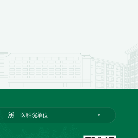
医科院单位