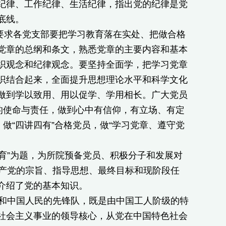
纪律、工作纪律、生活纪律，指出党的纪律是党
有底线。
要求各党支部要把学习教育落在实处、把做合格
党章的总纲和条文，熟悉党章的主要内容和基本
织观念和纪律观念。要坚持全面学，把学习党章
识结合起来，全面提升思想理论水平和科学文化
做到学以致用、用以促学、学用相长。广大党员
的使命与责任，做到心中有信仰，有立场、有定
做“四讲四有”合格党员，做“学习党章、遵守党
育”为题，为所院预备党员、积极分子和发展对
产党的宗旨、指导思想、最终目标和现阶段任
析介绍了党的基本知识。
和中国人民的先锋队，既是由中国工人阶级的特
社会主义事业的领导核心，从党在中国特色社会