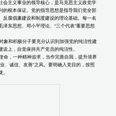
社会主义事业的领导核心，是马克思主义政党学
利的根本保证。党的指导思想是指导我们党全部
、反腐倡廉建设和制度建设的理论基础。每一名
泽东思想、邓小平理论、“三个代表”重要思想
对象和积极分子要充分认识到加强党的纯洁性建
风建设上，自觉保持共产党员的纯洁性。
使命，一种精神追求，当作完善自我，提升境界
业、诚信、友善”之风。要明确入党目的，按照
拢。