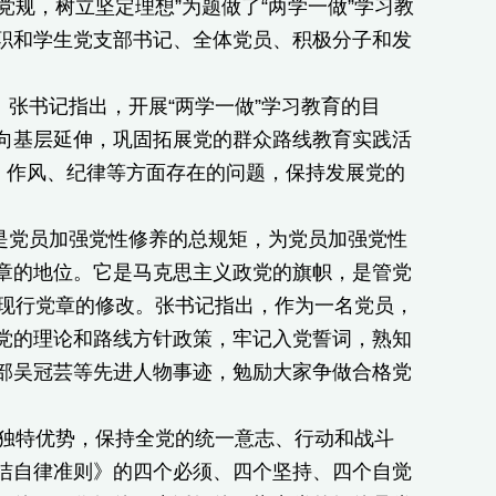
规，树立坚定理想”为题做了“两学一做”学习教
职和学生党支部书记、全体党员、积极分子和发
张书记指出，开展“两学一做”学习教育的目
向基层延伸，巩固拓展党的群众路线教育实践活
、作风、纪律等方面存在的问题，保持发展党的
是党员加强党性修养的总规矩，为党员加强党性
章的地位。它是马克思主义政党的旗帜，是管党
现行党章的修改。张书记指出，作为一名党员，
党的理论和路线方针政策，牢记入党誓词，熟知
部吴冠芸等先进人物事迹，勉励大家争做合格党
独特优势，保持全党的统一意志、行动和战斗
洁自律准则》的四个必须、四个坚持、四个自觉