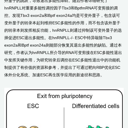
外显子的跳跃，导致退出多能性障碍。随后作者详细研究了
hnRNPLL对重要多能性调控因子Tbx3和BptfmRNA可变剪接的调
控。发现Tbx3 exon2a和Bptf exon24a均是可变外显子，包含该可
变外显子的转录本起到维持ESC多能性的作用，而不包含该外显子
的转录本则发挥相反功能，hnRNPLL则通过抑制该可变外显子的选
择促进ESC退出多能性。在hnRNPLL-/- ESC中特异敲除Tbx3
exon2a和Bptf exon24a则能部分恢复其退出多能性的缺陷。通过本
研究，作者认为hnRNPLL所介导的RNA可变剪接在ESC多能性退出
中发挥关键作用，为研究转录后调控在ESC多能性退出中的功能机
制提供了有价值的资源和参考，并提出了可通过靶向RBP优化ESC
体外分化系统、加速ESC再生医学应用的新途径和思路。