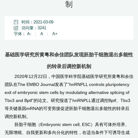
制
时间：2021-03-09
访问量：
3241
字体：
A-
|
A
|
A+
基础医学研究所黄粤和余佳团队发现胚胎干细胞退出多能性
的转录后调控新机制
2020年12月22日，中国医学科学院基础医学研究所黄粤和余佳
团队在The EMBO Journal发表了“hnRNPLL controls pluripotency
exit of embryonic stem cells by modulating alternative splicing of
Tbx3 and Bptf”的论文。研究报道了hnRNPLL通过调控Bptf、Tbx3
等关键基因mRNA的可变剪接促进胚胎干细胞退出多能性的转录后
调控新机制。
胚胎干细胞（Embryonic stem cell, ESC）具有可体外培养、
无限增殖、自我更新和多向分化的特性，在适当条件下可诱导生成