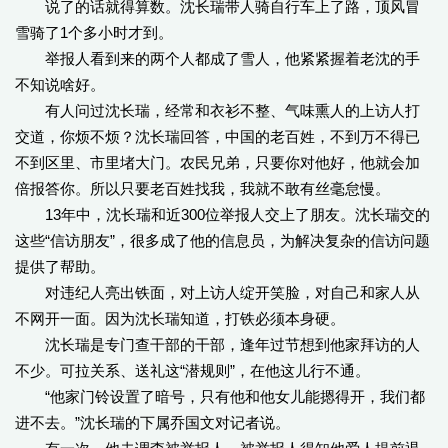
说了的话就得算数。沈长瑞带人骑自行车上了路，顶风冒
雪骑了1个多小时才到。
举报人看到来的两个人都成了雪人，他紧紧握着老沈的手
不知说啥好。
有人问过沈长瑞，经常和衣衫不整、气味熏人的上访人打
交道，你烦不烦？沈长瑞回答，中国的老百姓，不到万不得已
不到区里、市里堵大门。农民兄弟，只要你对他好，他就会加
倍报答你。所以只要老百姓找我，我就不敢有丝毫怠慢。
13年中，沈长瑞和近300位举报人交上了朋友。沈长瑞交的
这些“信访朋友”，很多成了他的信息员，为解决复杂的信访问题
提供了帮助。
对违纪人亮出铁面，对上访人绽开笑脸，对自己和家人从
不网开一面。因为沈长瑞知道，打铁必须本身硬。
沈长瑞是专门查干部的干部，逢年过节想到他家拜访的人
不少。可拉关系、送礼这“潜规则”，在他这儿行不通。
“他家门铃设置了暗号，只有他和他女儿能摁得开，我们都
进不去。”沈长瑞的下属乔国文对记者说。