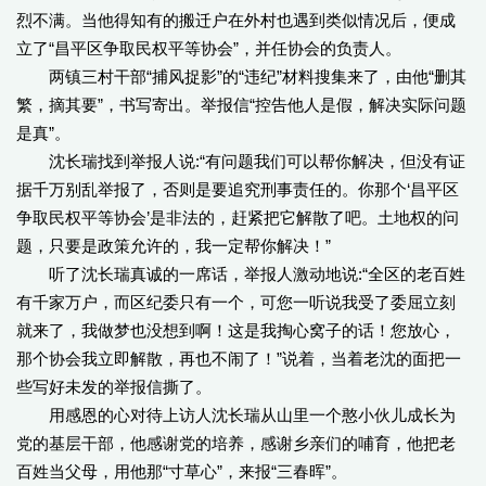
烈不满。当他得知有的搬迁户在外村也遇到类似情况后，便成
立了“昌平区争取民权平等协会”，并任协会的负责人。
两镇三村干部“捕风捉影”的“违纪”材料搜集来了，由他“删其
繁，摘其要”，书写寄出。举报信“控告他人是假，解决实际问题
是真”。
沈长瑞找到举报人说:“有问题我们可以帮你解决，但没有证
据千万别乱举报了，否则是要追究刑事责任的。你那个‘昌平区
争取民权平等协会’是非法的，赶紧把它解散了吧。土地权的问
题，只要是政策允许的，我一定帮你解决！”
听了沈长瑞真诚的一席话，举报人激动地说:“全区的老百姓
有千家万户，而区纪委只有一个，可您一听说我受了委屈立刻
就来了，我做梦也没想到啊！这是我掏心窝子的话！您放心，
那个协会我立即解散，再也不闹了！”说着，当着老沈的面把一
些写好未发的举报信撕了。
用感恩的心对待上访人沈长瑞从山里一个憨小伙儿成长为
党的基层干部，他感谢党的培养，感谢乡亲们的哺育，他把老
百姓当父母，用他那“寸草心”，来报“三春晖”。