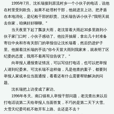
1995年7月。沈长瑞接到原流村乡一个小伙子的电话，说他
在村里受到欺负，如果不处理村干部，他就进京上访。把矛盾
在本地消化，是纪检干部的职责。沈长瑞告诉小伙子:“我明天就
去你家，咱俩好好聊聊。”
当天夜里下起了瓢泼大雨，老沈冒着大雨赶30多里路到小
伙子家门口时，小伙子感动了。他拉开抽屉，拿出几十封准备
寄往中央和市有关部门的举报信让沈长瑞看，然后扔进炉子
里。他握着沈长瑞的手说:“你今天冒大雨到我家来，就表明了区
纪委的态度，我用不着再写信告状了。”
向举报人通报查证情况，可以写信打电话，也可以把举报
人请到纪委来。可沈长瑞不这样做，凡是他查的案子，都要到
举报人家或单位当面通报，看看还有什么需要帮助解决的问
题。
沈长瑞把上访变成了家访。
1996年冬天。南口镇有人举报干部问题，老沈查出来以后
打电话说第二天给举报人当面答复，不巧的是第二天下大雪。
大雪天纪委司机不敢开车上路。去还是不去？