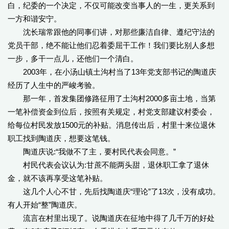
白，纪委的一个决定，不仅可能改变当事人的一生，更关系到
一方和谐安宁。
沈长瑞常跟他的同事们讲，对那些廉洁自律、遵纪守法的
党员干部，绝不能让他们忍着委屈干工作！我们要比别人多想
一步，多干一点儿，还他们一个清白。
2003年，在小汤山镇土沟村当了13年党支部书记的陶道庆
经历了人生中的严峻考验。
那一年，首发集团修路征用了土沟村2000多亩土地，当第
一笔补偿资金到位后，按照有关规定，村党支部建议村委会，
给每位村民发放1500元的补贴。消息传出后，村里十来位退休
职工找到陶道庆，想要这笔钱。
陶道庆说:“我做不了主，要村民代表会同意。”
村民代表会议认为:甘蔗不能两头甜，退休职工拿了退休
金，就不该再享受这笔补贴。
这几个人心不甘，先后找陶道庆“理论”了13次，没有成功。
有人开始“整”陶道庆。
流言在村里出现了。说陶道庆在征地中得了几千万的好处