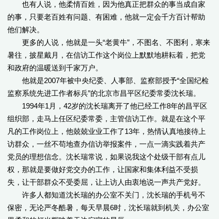
也有人说，他柔情百姓，因为他真正把群众的事当成自家
的事，只要老百姓有问题、有困难，他就一定会千方百计帮助
他们解决。
更多的人说，他就是一头“老黄牛”，不图名、不图利，寒来
暑往，披星戴月，在信访工作这个岗位上默默地耕耘着，把党
和政府的温暖送到千家万户。
他就是2007年被中央纪委、人事部、监察部授予“全国纪检
监察系统先进工作者标兵”的北京市昌平区纪委常委沈长瑞。
1994年1月，42岁的沈长瑞离开了他已经工作8年的昌平区
组织部，走马上任区纪委常委，主管信访工作。就是在这个平
凡的工作岗位上，他兢兢业业工作了13年，热情认真地接待上
访群众，一丝不苟地查办信访举报案件，一点一滴实践着共产
党员的理想信念。沈长瑞常说，如果说我这个处级干部有点儿
权，那就是要做好党交办的工作，让国家和集体利益不受损
失，让干部群众不受委屈，让上访人由衷地说一声共产党好。
许多人都知道沈长瑞的办公室不关门，沈长瑞的手机号不
保密，无论严冬酷暑，每天早晨6时，沈长瑞就到机关，办公室