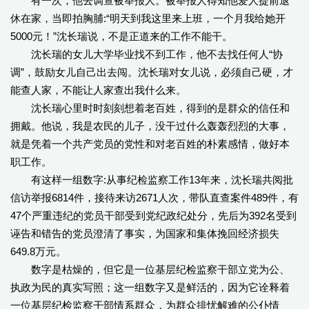
有一次，他去调查被举报人。被举报人得知他爱人提前退
休在家，当即拍胸脯:“明天到我这里来上班，一个月我给她开
5000元！”沈长瑞说，不是正道来的工作不能干。
沈长瑞的女儿大学毕业找不到工作，他不去找任何人“协
调”，鼓励女儿自己出去闯。沈长瑞对女儿说，必须自己硬，才
能查人家，不能让人家查出我什么来。
沈长瑞心里时时刻刻想着老百姓，得到的是群众的信任和
拥戴。他说，我是农民的儿子，没干过什么轰轰烈烈的大事，
就是凭着一个共产党员的党性和对老百姓的朴素感情，做好本
职工作。
有这样一组数字:从事纪检监察工作13年来，沈长瑞共阅批
信访举报6814件，接待来访2671人次，带队直查案件489件，有
47个严重违纪的党员干部受到党纪政纪处分，先后为392名受到
诬告和错告的党员澄清了事实，为国家和集体挽回经济损失
649.8万元。
数字是枯燥的，但它是一位基层纪检监察干部立党为公、
执政为民的真实写照；这一组数字又是鲜活的，因为它诠释着
一位基层纪检监察干部情系群众，为群众排忧解难的公仆情