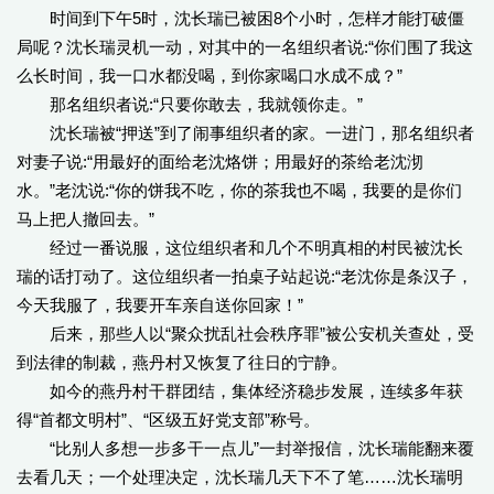
时间到下午5时，沈长瑞已被困8个小时，怎样才能打破僵
局呢？沈长瑞灵机一动，对其中的一名组织者说:“你们围了我这
么长时间，我一口水都没喝，到你家喝口水成不成？”
那名组织者说:“只要你敢去，我就领你走。”
沈长瑞被“押送”到了闹事组织者的家。一进门，那名组织者
对妻子说:“用最好的面给老沈烙饼；用最好的茶给老沈沏
水。”老沈说:“你的饼我不吃，你的茶我也不喝，我要的是你们
马上把人撤回去。”
经过一番说服，这位组织者和几个不明真相的村民被沈长
瑞的话打动了。这位组织者一拍桌子站起说:“老沈你是条汉子，
今天我服了，我要开车亲自送你回家！”
后来，那些人以“聚众扰乱社会秩序罪”被公安机关查处，受
到法律的制裁，燕丹村又恢复了往日的宁静。
如今的燕丹村干群团结，集体经济稳步发展，连续多年获
得“首都文明村”、“区级五好党支部”称号。
“比别人多想一步多干一点儿”一封举报信，沈长瑞能翻来覆
去看几天；一个处理决定，沈长瑞几天下不了笔……沈长瑞明