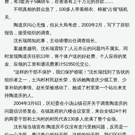
费，有3套房子5辆轿车，在香港有上千万元的存款……
不明真相的群众急了，100多人带着棉衣、棉被“占领”镇机
关。
陶道庆问心无愧，但从大局考虑，2003年2月，写下了辞职
报告，接受组织的调查。
沈长瑞闻知此事，主动请缨出任调查组长。
案越查越明。沈长瑞震惊了:人云亦云的问题均不属实。同
时发现陶道庆任职13年，将个体户送的好处费、个人应得的奖
金、应领的工资和通讯费累计51950元交公。
“这样的干部不保护，我们保护谁呢！”沈长瑞找到了告状的
组织者之一，土沟村村民赵长荣，告诉她陶道庆少领工资、少
拿补助的事情。赵长荣被感动了。她成了村里第一个站出来支
持陶道庆的人。
2004年3月6日，区纪委在小汤山镇召开关于调查陶道庆的
问题信访答复会。在镇政府的六楼会议室里，来自全镇24个村
的两委干部和土沟村的村民代表130多人坐满了整个会场。
沈长瑞当场宣布:陶道庆不仅没有贪污受贿问题，反而是一
位一心为民，廉洁奉公的好干部，这样的好干部，我们区纪委