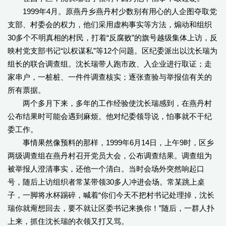
1999年4月。原燕丹乡燕丹村少数别有用心的人企图夺取党
支部、村委会的权力，他们采用虚构事实等方法，煽动和组织
30多个不明真相的村民，打着“反腐败”的旗号越级集体上访，反
映村党支部书记“以权谋私”等12个问题。区纪委派出以沈长瑞为
组长的联合调查组。沈长瑞带人跑市政、入企业进行取证；走
家串户，一桩桩、一件件调查核实；逐张查验与举报信有关的
所有票据。
两个多月下来，多年的工作经验使沈长瑞感到，在燕丹村
公布结果时可能会遇到麻烦。他对纪委领导说，怕事就不干纪
委工作。
事情果然像预料的那样，1999年6月14日，上午9时，区乡
两级调查组在燕丹村召开党员大会，公布调查结果。调查组为
被举报人澄清事实，还他一个清白。当时会场外突然响起口
号，随后上访组织者常某带领30多人冲进会场。常某跳上桌
子，一脚将水杯踢碎，喊着“你们今天不把村书记处理掉，沈长
瑞你就甭想回去，要不就让区委书记来换你！”随后，一群人扑
上来，抓住沈长瑞的衣领又打又骂。