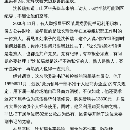
里柔和的灯光辉映着天边寂寥的星辰。
沈长瑞知道，山区坐头班车来的上访人，6时半就可能到区
纪委，不能让他们空等。
2000年11月，有人举报昌平区某局党委副书记利用职权，
侵占公共财物。被举报的是沈长瑞当年在区委组织部工作时的
一位熟人。看见查处案子的是沈长瑞，这个人说:“你在组织部时
咱俩就很熟，你睁只眼闭只眼我就过去了。”沈长瑞却说:“咱俩
是老熟人，也都是共产党员。党有纪律，有举报必须查，有问
题必要处理！”沈长瑞就是这样不徇私情的人。熟人是熟人，案
子是案子，再熟的人也得一查到底。
经过调查，这名党委副书记被检举的问题基本属实。他于
1999年11月，违反“党员领导干部不准个人经商办企业”的有关规
定，用下属一单位场地自己经商办酒楼。不仅如此，他还要求
这家下属单位为其酒楼垫付装修费、购买音响共13800元，并侵
占大量公物供个人经商使用。同时，他又利用购买音响之机，
非法把下属单位6582元公款占为己有。区党委开除了这位党委
副书记的党籍。
在昌平区，沈长瑞名字很响，因为他不怕事，敢碰硬。