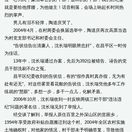
就是要给他撑腰，为他做主！话音刚落，会场上响起长时间热
烈的掌声。
男儿有泪不轻弹，陶道庆哭了。
2004年4月，在村两委会换届选举中，陶道庆再次高票当选
为村党支部书记和村委会主任。
“告状信告出清廉人，沈长瑞明眼辨忠奸”，在昌平区一时传
为佳话。
13年中，沈长瑞通过办案，先后为392位被错告、诬告的党
员干部洗刷不白之冤。
昌平区纪委收到的告状信，有的“假作真时真亦假，无为有
处有还无”。对这些雾里看花般的告状信，沈长瑞凭他多年工作
练就的“慧眼”，多想一步，多干一点儿，化解矛盾。
2006年10月，沈长瑞收到一封反映两镇三村干部“违法违
纪”问题的署名信，沈长瑞见到了举报人。
经交谈了解到，举报人原住百里之外深山区的贫困乡，
1994年享受政府补贴自愿搬迁到这个村。2004年全区农村实施
土地确权时，对他家的情况，村干部未予明确答复，导致他强