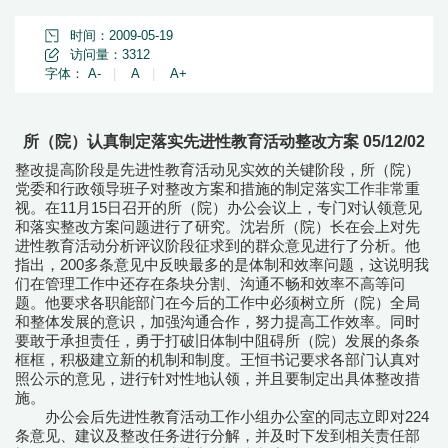
时间：2009-05-19
访问量：
3312
字体：
A-
|
A
|
A+
所（院）认真制定落实先进性教育活动整改方案 05/12/02
整改提高阶段是先进性教育活动见实效的关键阶段，所（院）
党委和行政领导班子对整改方案和措施的制定落实工作非常重
视。在11月15日召开的所（院）办公会议上，专门对认领意见
和落实整改方案问题进行了研究。沈岩所（院）长在会上对先
进性教育活动分析评议阶段征求到的群众意见进行了分析。他
指出，200多条意见中反映最多的是体制和效率问题，这说明我
们在管理工作中还存在条块分割、沟通不畅和效率不高等问
题。他要求各职能部门在今后的工作中必须树立所（院）全局
和整体发展的意识，加强沟通合作，努力提高工作效率。同时
要敢于承担责任，勇于打破旧体制中阻碍所（院）发展的条条
框框，积极建立新的机制和制度。王恒书记要求各部门认真对
照公示的意见，进行针对性地认领，并且要制定出具体整改措
施。
办公会后先进性教育活动工作小组办公室的同志立即对224
条意见、建议及整改任务进行分解，并及时下发到相关责任部