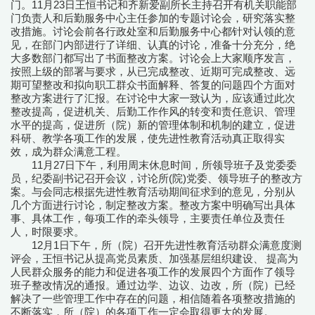
门。11月23日王恒书记和齐新爱副所长主持召开有机关职能部
门负责人和后勤服务中心主任参加的专题讨论会，研究落实整
改措施。讨论会前各行政处室和后勤服务中心都针对认领的意
见，在部门内部进行了详细、认真的讨论，准备十分充分，绝
大多数部门都写出了书面整改方案。讨论会上大家顺序发言，
按照上级的部署与要求，从已完成整改、近期可完成整改、远
期可望整改和拟向职工群众书面解释、答复的问题四个方面对
整改方案进行了汇报。在讨论中大家一致认为，应该通过此次
整改提高，促进机关、后勤工作作风的转变和责任意识、管理
水平的提高，促进所（院）新的管理体制和机制的建立，促进
科研、教学各项工作的发展，使先进性教育活动真正取得实
效，成为群众满意工程。
11月27日下午，利用周末休息时间，所领导班子及党委委
员，纪委副书记召开会议，讨论所(院)党委、领导班子的整改方
案。与会同志根据先进性教育活动期间征求到的意见，分别从
几个方面进行讨论，制定整改方案。整改方案中明确写出具体
事、具体工作，每项工作的牵头领导，主要责任单位及责任
人，时限要求。
12月1日下午，所（院）召开先进性教育活动群众满意度测
评会，王恒书记从提高党员素质、加强基层组织建设、 提高为
人民群众服务的能力和促进各项工作的发展四个方面作了领导
班子整改情况的通报。通过边学、边议、边改，所（院）已经
解决了一些管理工作中存在的问题，相信随着各项整改措施的
不断落实，所（院）的各项工作一定会取得更大的发展。