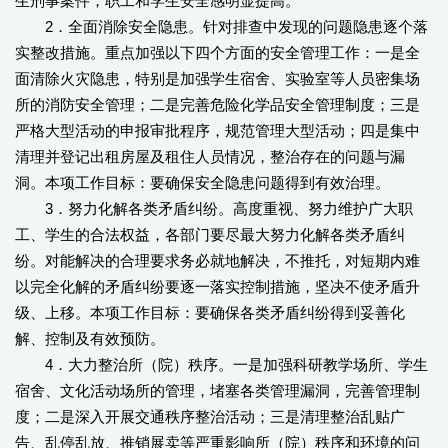
生刑事案件，职工和学生安全感明显提高。
2．全面消除安全隐患。针对排查中发现的问题隐患逐个落
实整改措施。重点加强以下四个方面的安全管理工作：一是全
面清除火灾隐患，特别是加强学生宿舍、实验室等人员密集场
所的消防安全管理；二是完善危险化学品安全管理制度；三是
严格大型活动的申报审批程序，规范管理大型活动；四是集中
清理并登记出租房屋及租住人员情况，整治存在的问题与漏
洞。本项工作目标：要确保安全隐患问题得到有效治理。
3．努力化解各类矛盾纠纷。高度重视、努力维护广大职
工、学生的合法权益，各部门要尽最大努力化解各类矛盾纠
纷。对能解决的合理要求务必就地解决，不推托，对短期内难
以完全化解的矛盾纠纷要逐一落实控制措施，坚决不使矛盾升
级、上移。本项工作目标：要确保各类矛盾纠纷得到妥善化
解、控制及有效预防。
4．大力整治所（院）秩序。一是加强科研教学场所、学生
宿舍、文化活动场所的管理，堵塞各类管理漏洞，完善管理制
度；二是深入开展交通秩序整治活动；三是清理整治乱贴广
告、乱停乱放、推销展卖等严重影响所（院）秩序和环境的问