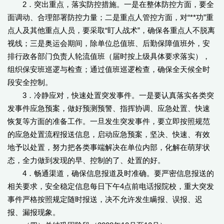
2．突出重点，落实防控措施。一是在整体防控方面，要全
面调动、合理部署防控力量；二是重点人管控方面，对“**功”重
点人及其他重点人员，要采取“盯人战术”，确保各重点人不脱离
视线；三是奥运会期间，除单位总值班、后勤保障值班外，安
排行政各部门负责人轮流值班（届时按上级具体要求落实），
组织保安班巡逻与检查；通过值班巡逻检查，确保全天候全时
段安全控制。
3．冷静应对，快速处置突发事件。一是要认真落实各类突
发事件应急预案，做好预测预警、指挥协调、应急处置、快速
恢复等方面的准备工作。一旦发生突发事件，要立即按照规范
的应急处置流程报送信息，启动应急预案，坚决、快速、有效
地予以处置，努力把各类事端解决在单位内部，化解在萌芽状
态，全力做到发现的早、控制的了、处置的好。
4．畅通渠道，确保信息报道及时准确。要严密信息报送的
相关要求，安全稳定信息每日下午4点前电话报院校，重大突发
事件严格按照规定随时报送，决不允许发生瞒报、误报、迟
报、漏报现象。