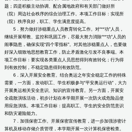
题；四是积极主动协调、配合属地政府和有关部门做好所
（院）周边社会秩序的综合治理工作。本项工作目标：实现所
（院）秩序良好，职工、学生满意度提高。
5．努力做好涉稳重点人员教育转化工作。对“**功”人员，
继续开展帮教、监控和巩固工作，尽最大努力消除“**功”人员的
闹事隐患，确保实现“四个零指标”。对其他涉稳重点人，也要做
好深入细致地思想教育工作，防止矛盾激化引发不良事端。本
项工作目标：要实现各类重点人员思想得到有效转化；行为得
到有效控制，不稳定隐患得到有效防范。
6．深入开展安全教育。结合奥运之年安全稳定工作的特殊
需要，一方面，发动职工、学生积极参与“平安奥运行动”，大力
开展奥运相关安全意识、知识的宣传教育。另一方面，开展安
全疏散演练活动，初步计划在本学期开展一次防火或危险品使
用应急演练。本项工作目标：提高职工、学生的安全防范意识
和防灾避险能力。
7．加强保密工作。开展保密宣传教育，进一步加强涉密计
算机及移动存储介质管理，本学期开展一次计算机保密检查。