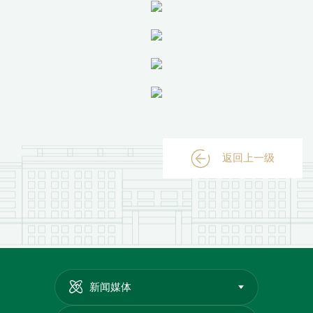
返回上一级
新闻媒体