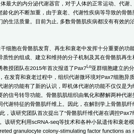
人体最大的内分泌代谢器官，对于人体的正常运动、代谢
老龄化的不断加重，由于衰老、代谢性疾病等导致的骨骼
们的生活质量。目前为止, 多数骨骼肌疾病都没有有效的
干细胞在骨骼肌发育、再生和衰老中发挥十分重要的功能
异质性的组成、建立和维持的分子机制及其在骨骼肌再生
Lo
教授团队在2015年首次报道了Pax7
亚群细胞建立的分子机
然而，在发育和衰老过程中，组织代谢微环境对Pax7细胞
代谢的功能有了新的认识，即机体代谢的功能不仅仅是为
要的信号转导功能。骨骼肌肌组织由氧化和酵解两种代谢类
代谢特征的骨骼肌纤维上。因此，在解剖学上骨骼肌纤维为Pa
基于此，该研究团队首次提出了“骨骼肌纤维代谢在调控Pa
。该研究利用scRNA-seq等技术和各种小鼠遗传和衰
ted granulocyte colony-stimulating factor functions as m