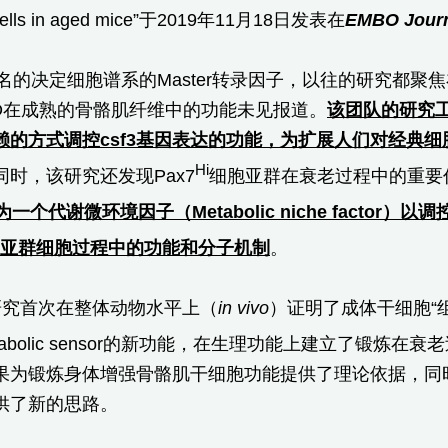
 cells in aged mice”于2019年11月18日发表在
EMBO Jour
著名的决定细胞谱系的Master转录因子，以往的研究都聚
oD在成熟的骨骼肌纤维中的功能未见报道。
该团队的研究
赖的方式调控
csf3
基因表达的功能，为扩展人们对经典细
Hi
同时，该研究还发现Pax7
细胞亚群在衰老过程中的重要
为一个代谢微环境因子（
Metabolic niche factor
）以调
亚群细胞过程中的功能和分子机制
。
研究首次在整体动物水平上（
in vivo
）证明了成体干细胞“
tabolic sensor的新功能，在生理功能上建立了锻炼在衰
果为锻炼身体增强骨骼肌干细胞功能提供了理论依据，同
供了新的思路。