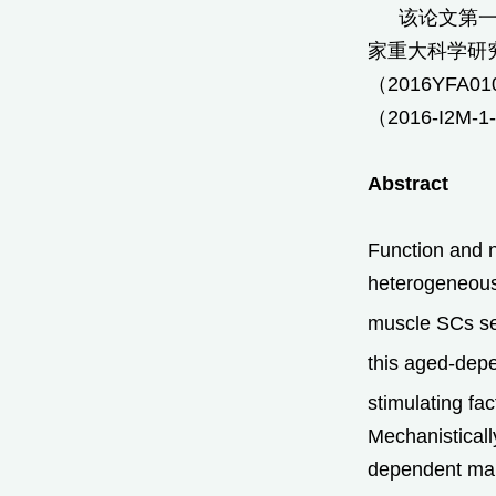
该论文第
家重大科学研究
（2016YF
（2016-I2M
Abstract
Function and n
heterogeneous 
muscle SCs sel
this aged-dep
stimulating fa
Mechanisticall
dependent mann