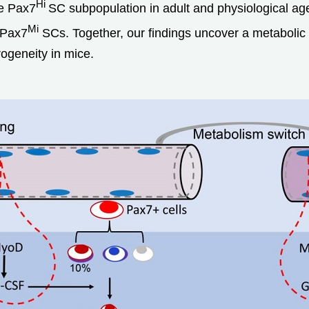
Hi
he Pax7
SC subpopulation in adult and physiological ag
Mi
Pax7
SCs. Together, our findings uncover a metabolic 
ogeneity in mice.