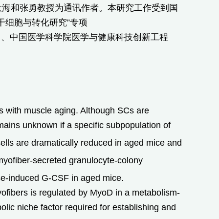
大海和张勇教授为通讯作者。本研究工作受到国
“干细胞与转化研究”专项
206）、中国医学科学院医学与健康科技创新工程
es with muscle aging. Although SCs are
mains unknown if a specific subpopulation of
cells are dramatically reduced in aged mice and
 myofiber-secreted granulocyte-colony
se-induced G-CSF in aged mice.
yofibers is regulated by MyoD in a metabolism-
c niche factor required for establishing and