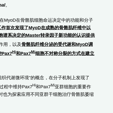
nal
。
焦在MyoD在骨骼肌细胞命运决定中的功能和分子
工作首次发现了
MyoD
在成熟的骨骼肌纤维中以
胞谱系决定的
Master
转录因子新功能的认识提供
作用，以及
骨骼肌纤维分泌的受代谢和
MyoD
调
Hi
Mi
控
Pax7
和
Pax7
细胞不对称分裂的方式在建立
组织代谢微环境”的概念，在分子机制上发现了
Hi
Mi
老过程中维持Pax7
和Pax7
亚群细胞的重要作
时也为探索应用不同亚群干细胞治疗骨骼肌萎缩