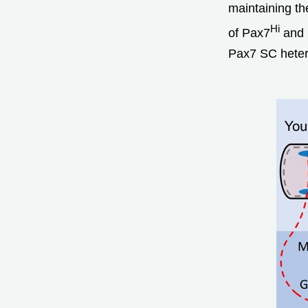
maintaining t
Hi
of Pax7
and 
Pax7 SC heter