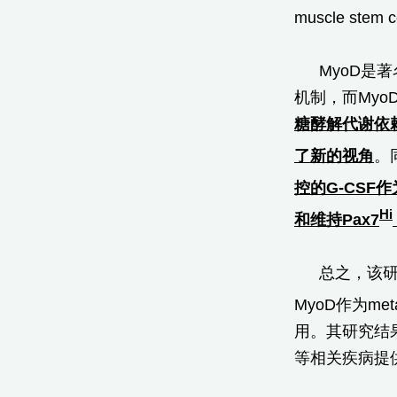
muscle stem
MyoD是
机制，而My
糖酵解代谢依
了新的视角
。
控的
G-CSF
作
Hi
和维持
Pax7
总之，该
MyoD作为me
用。其研究结
等相关疾病提