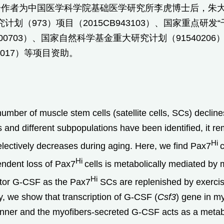
一作者为中国医学科学院基础医学研究所李虎博士后，朱
计划（973）项目（2015CB943103）、国家重点研发
A0100703）、国家自然科学基金重大研究计划（91540
-1-017）等项目资助。
umber of muscle stem cells (satellite cells, SCs) declin
and different subpopulations have been identified, it re
Hi
ectively decreases during aging. Here, we find Pax7
Hi
endent loss of Pax7
cells is metabolically mediated by
Hi
ctor G-CSF as the Pax7
SCs are replenished by exerci
y, we show that transcription of G-CSF (
Csf3
) gene in m
er and the myofibers-secreted G-CSF acts as a metaboli