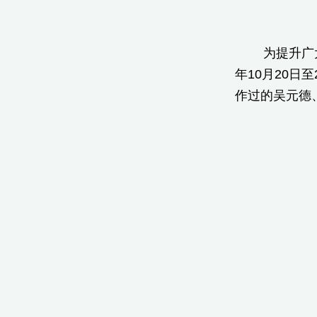
为提升广大科
年10月20
作过的吴元德