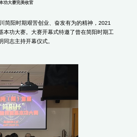
基本功大赛完美收官
阳时期艰苦创业、奋发有为的精神，2021
技能基本功大赛。大赛开幕式特邀了曾在简阳时期工
明同志主持开幕仪式。