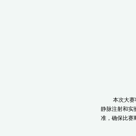
本次大赛项目
静脉注射和实
准，确保比赛