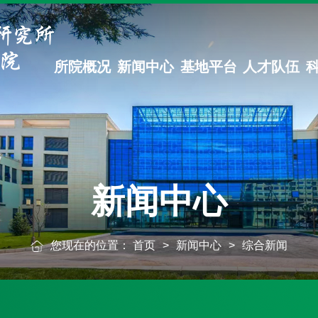
所院概况
新闻中心
基地平台
人才队伍
新闻中心
您现在的位置：
首页
>
新闻中心
>
综合新闻