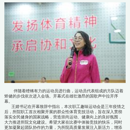
伴随着铿锵有力的运动员进行曲，运动员代表组成的方队迈着
矫健的步伐依次进入会场。开幕式在雄壮激昂的国歌声中拉开序
幕。
王婧书记在开幕致辞中指出，本次职工趣味运动会是三年疫情之
后，所院职工首次相聚开展的群众性体育竞技活动，旨在深入贯彻
落实全民健身的国家战略，营造崇尚运动、健康向上的良好氛围，
大力推进所院文化建设。希望大家在比赛中体验竞技的快乐，同时
更加凝聚起团队协作的力量，为所院高质量发展注入新活力，增添