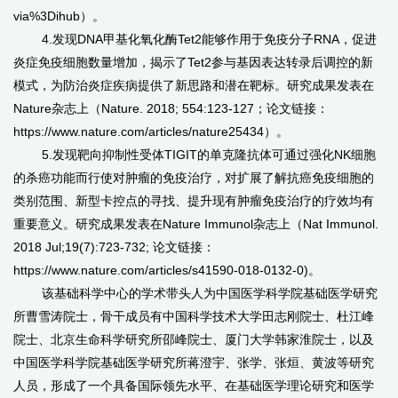
via%3Dihub）。
4.发现DNA甲基化氧化酶Tet2能够作用于免疫分子RNA，促进
炎症免疫细胞数量增加，揭示了Tet2参与基因表达转录后调控的新
模式，为防治炎症疾病提供了新思路和潜在靶标。研究成果发表在
Nature杂志上（Nature. 2018; 554:123-127；论文链接：
https://www.nature.com/articles/nature25434）。
5.发现靶向抑制性受体TIGIT的单克隆抗体可通过强化NK细胞
的杀癌功能而行使对肿瘤的免疫治疗，对扩展了解抗癌免疫细胞的
类别范围、新型卡控点的寻找、提升现有肿瘤免疫治疗的疗效均有
重要意义。研究成果发表在Nature Immunol杂志上（Nat Immunol.
2018 Jul;19(7):723-732; 论文链接：
https://www.nature.com/articles/s41590-018-0132-0)。
该基础科学中心的学术带头人为中国医学科学院基础医学研究
所曹雪涛院士，骨干成员有中国科学技术大学田志刚院士、杜江峰
院士、北京生命科学研究所邵峰院士、厦门大学韩家淮院士，以及
中国医学科学院基础医学研究所蒋澄宇、张学、张烜、黄波等研究
人员，形成了一个具备国际领先水平、在基础医学理论研究和医学