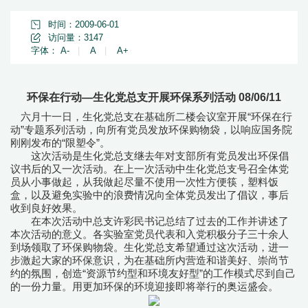
时间：2009-06-01
访问量：
3147
字体：
A-
|
A
|
A+
环保在行动—生化党总支开展环保系列活动 08/06/11
六月十一日，生化党总支在基础所二楼会议室开展“环保在行
动”专题系列活动，向所有党员发放环保购物袋，以响应国务院
刚刚发布的“限塑令”。
这次活动是生化党总支继去年对支部所有党员发出环保倡
议书后的又一次活动。在上一次活动中生化党总支号召全体党
员从小事做起，从我做起尽量不使用一次性方便筷，塑料饭
盒，以及避免实验中的浪费情况向全体党员发出了倡议，事后
收到良好效果。
在本次活动中总支许彩民书记总结了过去的工作并讲述了
本次活动的意义。各实验室党员代表和入党积极分子三十余人
到场领取了环保购物袋。生化党总支希望通过这次活动，进一
步激起大家的环保意识，为在基础所内营造和谐美好、崇尚节
约的氛围，创造“资源节约型和环境友好型”的工作模式尽到自己
的一份力量。用更加环保的环境迎接即将举行的奥运盛会。