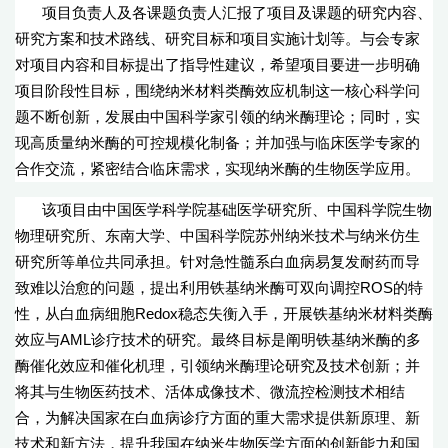
项目负责人及各课题负责人汇报了项目及课题的研究内容、
研究方案和技术路线、研究目标和项目实施计划等。与会专家
对项目内容和目标提出了指导性建议，希望项目要进一步明确
项目阶段性目标，围绕纳米材料类酶效应机制这一核心科学问
题不断创新，发展由中国科学家引领的纳米酶理论；同时，实
现高质量纳米酶的可控规模化制备；并加强与临床医学专家的
合作交流，紧密结合临床需求，实现纳米酶的生物医学应用。
该项目由中国医学科学院基础医学研究所、中国科学院生物
物理研究所、东南大学、中国科学院苏州纳米技术与纳米仿生
研究所等单位共同承担。针对急性髓系白血病易复发耐药而导
致难以治愈的问题，提出利用铁基纳米酶可双向调控ROS的特
性，从白血病细胞Redox稳态失衡入手，开展铁基纳米材料类酶
效应与AML诊疗技术的研究。最终目标是阐明铁基纳米酶的多
酶催化效应和催化机理，引领纳米酶理论研究及技术创新；并
将其与生物医药技术、活体成像技术、微流控检测技术相结
合，为解决国家在白血病诊疗方面的重大需求提供新原理、新
技术和新方法，提升我国在纳米生物医学方面的创新能力和国