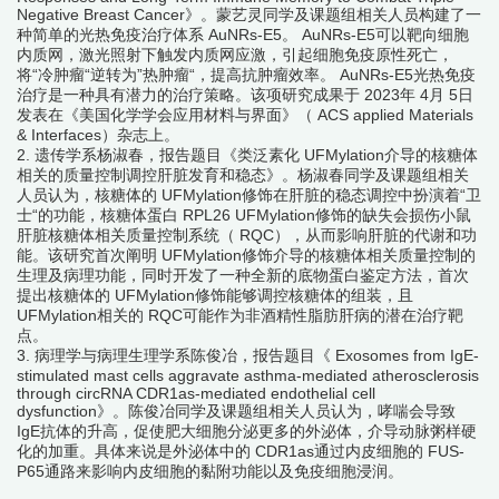
Negative Breast Cancer》。蒙艺灵同学及课题组相关人员构建了一
种简单的光热免疫治疗体系 AuNRs-E5。 AuNRs-E5可以靶向细胞
内质网，激光照射下触发内质网应激，引起细胞免疫原性死亡，
将“冷肿瘤“逆转为”热肿瘤“，提高抗肿瘤效率。 AuNRs-E5光热免疫
治疗是一种具有潜力的治疗策略。该项研究成果于 2023年 4月 5日
发表在《美国化学学会应用材料与界面》（ ACS applied Materials
& Interfaces）杂志上。
2. 遗传学系杨淑春，报告题目《类泛素化 UFMylation介导的核糖体
相关的质量控制调控肝脏发育和稳态》。杨淑春同学及课题组相关
人员认为，核糖体的 UFMylation修饰在肝脏的稳态调控中扮演着“卫
士“的功能，核糖体蛋白 RPL26 UFMylation修饰的缺失会损伤小鼠
肝脏核糖体相关质量控制系统（ RQC），从而影响肝脏的代谢和功
能。该研究首次阐明 UFMylation修饰介导的核糖体相关质量控制的
生理及病理功能，同时开发了一种全新的底物蛋白鉴定方法，首次
提出核糖体的 UFMylation修饰能够调控核糖体的组装，且
UFMylation相关的 RQC可能作为非酒精性脂肪肝病的潜在治疗靶
点。
3. 病理学与病理生理学系陈俊冶，报告题目《 Exosomes from IgE-
stimulated mast cells aggravate asthma-mediated atherosclerosis
through circRNA CDR1as-mediated endothelial cell
dysfunction》。陈俊冶同学及课题组相关人员认为，哮喘会导致
IgE抗体的升高，促使肥大细胞分泌更多的外泌体，介导动脉粥样硬
化的加重。具体来说是外泌体中的 CDR1as通过内皮细胞的 FUS-
P65通路来影响内皮细胞的黏附功能以及免疫细胞浸润。