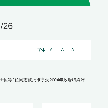
/26
字体：
A-
|
A
|
A+
王恒等2位同志被批准享受2004年政府特殊津