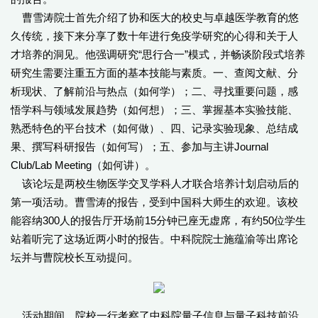
曹雪涛院士首先介绍了协和医大的校史与卓越医学教育的悠
久传统，接下来分享了数十年进行免疫学研究的心得和关于人
才培养的洞见。他强调研究“思行合一”模式，并畅谈阶段式培养
研究生需要注重五方面的基本技能与素质。一、查阅文献、分
析现状、了解前沿与热点（如何学）；二、寻找重要问题，感
悟学科与领域发展趋势（如何想）；三、掌握基本实验技能、
熟悉特色的平台技术（如何做）、四、记录实验现象、总结成
果、撰写科研报告（如何写）；五、参加与主讲Journal
Club/Lab Meeting（如何讲）。
该论坛是两校生物医学交叉学科人才联合培养计划启动后的
第一项活动。曹雪涛的报告，受到中国科大师生的欢迎。该校
能容纳300人的报告厅开场前15分钟已座无虚席，有约50位学生
站着听完了这场近两小时的报告。中科院院士施蕴渝等出席论
坛并与曹院校长互动提问。
活动期间，院校一行考察了中科院量子信息与量子科技前沿