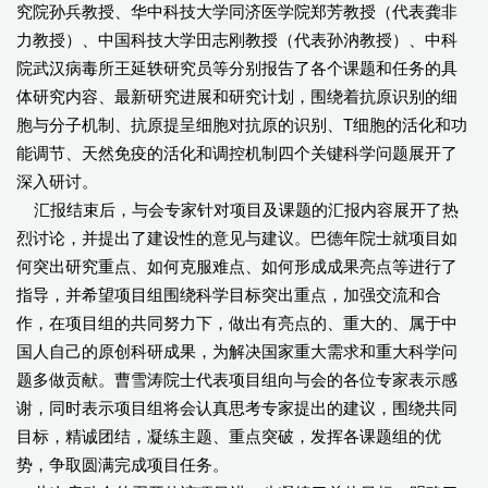
究院孙兵教授、华中科技大学同济医学院郑芳教授（代表龚非
力教授）、中国科技大学田志刚教授（代表孙汭教授）、中科
院武汉病毒所王延轶研究员等分别报告了各个课题和任务的具
体研究内容、最新研究进展和研究计划，围绕着抗原识别的细
胞与分子机制、抗原提呈细胞对抗原的识别、T细胞的活化和功
能调节、天然免疫的活化和调控机制四个关键科学问题展开了
深入研讨。
汇报结束后，与会专家针对项目及课题的汇报内容展开了热
烈讨论，并提出了建设性的意见与建议。巴德年院士就项目如
何突出研究重点、如何克服难点、如何形成成果亮点等进行了
指导，并希望项目组围绕科学目标突出重点，加强交流和合
作，在项目组的共同努力下，做出有亮点的、重大的、属于中
国人自己的原创科研成果，为解决国家重大需求和重大科学问
题多做贡献。曹雪涛院士代表项目组向与会的各位专家表示感
谢，同时表示项目组将会认真思考专家提出的建议，围绕共同
目标，精诚团结，凝练主题、重点突破，发挥各课题组的优
势，争取圆满完成项目任务。