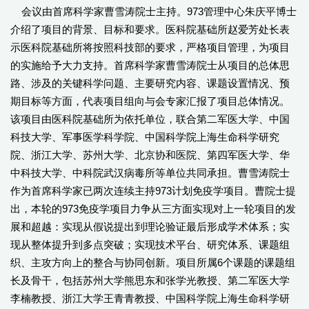
会议由首席科学家曹雪涛院士主持。973管理中心朱庆平博士
介绍了项目的背景、目标和要求。医科院基础所赵爱芳处长表
示医科院基础所将按照科技部的要求，严格项目管理，为项目
的实施给予大力支持。首席科学家曹雪涛院士从项目的总体思
路、涉及的关键科学问题、主要研究内容、课题设置情况、预
期目标等方面，代表项目组向与会专家汇报了项目总体情况。
该项目由医科院基础所为依托单位，联合第二军医大学、中国
科技大学、军事医学科学院、中国科学院上海生命科学研究
院、浙江大学、苏州大学、北京协和医院、第四军医大学、华
中科技大学、中科院武汉病毒所等单位共同承担。曹雪涛院士
作为首席科学家已两次连续主持973计划免疫学项目。曹院士提
出，本轮的973免疫学项目力争从三方面实现对上一轮项目的发
展和超越：实现从假说提出到理论验证最后形成学术体系；实
现从整体提升到多点突破；实现技术平台、研究体系、课题组
织、主攻方向上的整合与协同创新。项目所属6个课题的课题组
长及骨干，包括苏州大学熊思东和张学光教授、第二军医大学
李楠教授、浙江大学王青青教授、中国科学院上海生命科学研