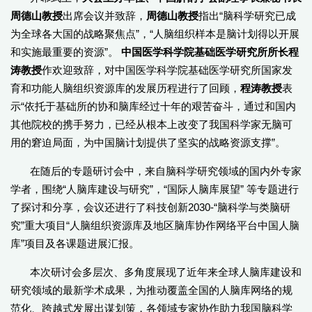
周德山教授
出席会议并致辞，
周德山教授
指出“脑科学研究已成
为全球各大国的战略聚焦点”，“人脑组织样本是脑计划得以开展
和实施最重要的资源”。
中国医学科学院基础医学研究所所长程
涛教授
作欢迎致辞，对中国医学科学院基础医学研究所国家发
育和功能人脑组织资源库的发展历程进行了回顾，
程涛教授
表
示“依托于基础所的协和脑库经过十年的艰苦奋斗，通过和国内
其他院校的携手努力，已经从根本上改变了我国科学家无脑可
用的窘迫局面，为中国脑计划提供了坚实的战略资源支撑”。
在随后的专题研讨会中，来自脑科学研究领域的国内外专家
学者，围绕“人脑库建设与研究”，“国际人脑库展望” 等专题进行
了探讨和分享，会议还进行了科技创新2030-“脑科学与类脑研
究”重大项目“人脑组织资源库及地区脑库协作网络平台中国人脑
库”项目及各课题进展汇报。
本次研讨会多层次、多角度展现了近年来全球人脑库建设和
研究领域的最新学术成果，为推动覆盖全国的人脑库网络的规
范化、跨越式发展出谋划策，各领域专家协作助力我国脑科学