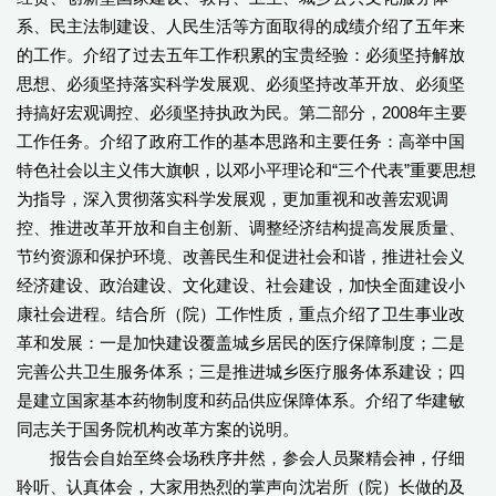
系、民主法制建设、人民生活等方面取得的成绩介绍了五年来
的工作。介绍了过去五年工作积累的宝贵经验：必须坚持解放
思想、必须坚持落实科学发展观、必须坚持改革开放、必须坚
持搞好宏观调控、必须坚持执政为民。第二部分，2008年主要
工作任务。介绍了政府工作的基本思路和主要任务：高举中国
特色社会以主义伟大旗帜，以邓小平理论和“三个代表”重要思想
为指导，深入贯彻落实科学发展观，更加重视和改善宏观调
控、推进改革开放和自主创新、调整经济结构提高发展质量、
节约资源和保护环境、改善民生和促进社会和谐，推进社会义
经济建设、政治建设、文化建设、社会建设，加快全面建设小
康社会进程。结合所（院）工作性质，重点介绍了卫生事业改
革和发展：一是加快建设覆盖城乡居民的医疗保障制度；二是
完善公共卫生服务体系；三是推进城乡医疗服务体系建设；四
是建立国家基本药物制度和药品供应保障体系。介绍了华建敏
同志关于国务院机构改革方案的说明。
报告会自始至终会场秩序井然，参会人员聚精会神，仔细
聆听、认真体会，大家用热烈的掌声向沈岩所（院）长做的及