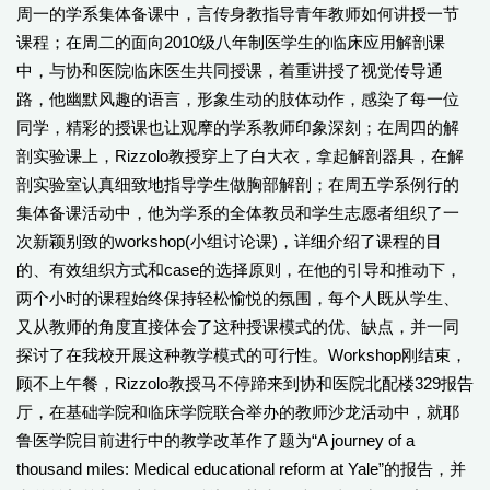
周一的学系集体备课中，言传身教指导青年教师如何讲授一节
课程；在周二的面向2010级八年制医学生的临床应用解剖课
中，与协和医院临床医生共同授课，着重讲授了视觉传导通
路，他幽默风趣的语言，形象生动的肢体动作，感染了每一位
同学，精彩的授课也让观摩的学系教师印象深刻；在周四的解
剖实验课上，Rizzolo教授穿上了白大衣，拿起解剖器具，在解
剖实验室认真细致地指导学生做胸部解剖；在周五学系例行的
集体备课活动中，他为学系的全体教员和学生志愿者组织了一
次新颖别致的workshop(小组讨论课)，详细介绍了课程的目
的、有效组织方式和case的选择原则，在他的引导和推动下，
两个小时的课程始终保持轻松愉悦的氛围，每个人既从学生、
又从教师的角度直接体会了这种授课模式的优、缺点，并一同
探讨了在我校开展这种教学模式的可行性。Workshop刚结束，
顾不上午餐，Rizzolo教授马不停蹄来到协和医院北配楼329报告
厅，在基础学院和临床学院联合举办的教师沙龙活动中，就耶
鲁医学院目前进行中的教学改革作了题为“A journey of a
thousand miles: Medical educational reform at Yale”的报告，并