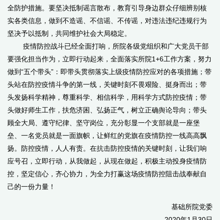
全防护措施。要坚决抵制谣言散布，教育引导身边群众仔细辨别核
实各类信息，做到不造谣、不信谣、不传谣，对违法违纪违规行为
坚决予以抵制，共同维护社会大局稳定。
疫情防控战斗已经全面打响，所院各级党组织和广大党员干部
要强化担当作为，立即行动起来，全面落实所院1+6工作方案，努力
做到“五个带头”：即带头贯彻落实上级疫情防控应对的各项措施；带
头站在防控疫情斗争的第一线，关键时刻不畏艰险、挺身而出；带
头发扬科学精神，尊重科学、相信科学，用科学方式防控疫情；带
头做好师生工作，扶危济困、弘扬正气，树立正确舆论导向；带头
顾全大局、遵守纪律、坚守岗位，充分彰显一个支部就是一座堡
垒、一名党员就是一面旗帜，让鲜红的党旗在疫情防控一线高高飘
扬。防控疫情，人人有责。在抗击防控疫情的关键时刻，让我们响
应号召，立即行动，从我做起，从现在做起，积极主动投身疫情防
控，坚定信心，齐心协力，为全力打赢这场疫情防控阻击战奉献自
己的一份力量！
基础所院党委
2020年1月30日