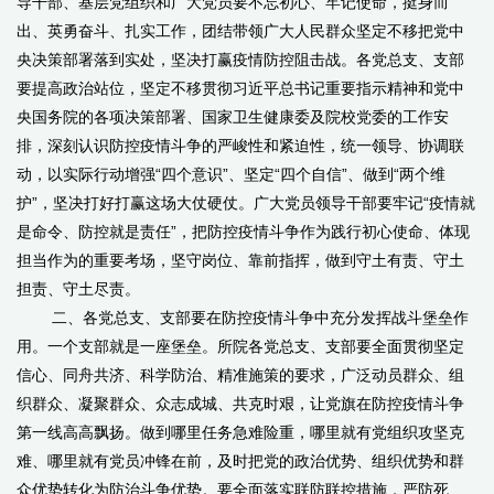
导干部、基层党组织和广大党员要不忘初心、牢记使命，挺身而
出、英勇奋斗、扎实工作，团结带领广大人民群众坚定不移把党中
央决策部署落到实处，坚决打赢疫情防控阻击战。各党总支、支部
要提高政治站位，坚定不移贯彻习近平总书记重要指示精神和党中
央国务院的各项决策部署、国家卫生健康委及院校党委的工作安
排，深刻认识防控疫情斗争的严峻性和紧迫性，统一领导、协调联
动，以实际行动增强“四个意识”、坚定“四个自信”、做到“两个维
护”，坚决打好打赢这场大仗硬仗。广大党员领导干部要牢记“疫情就
是命令、防控就是责任”，把防控疫情斗争作为践行初心使命、体现
担当作为的重要考场，坚守岗位、靠前指挥，做到守土有责、守土
担责、守土尽责。
二、各党总支、支部要在防控疫情斗争中充分发挥战斗堡垒作
用。一个支部就是一座堡垒。所院各党总支、支部要全面贯彻坚定
信心、同舟共济、科学防治、精准施策的要求，广泛动员群众、组
织群众、凝聚群众、众志成城、共克时艰，让党旗在防控疫情斗争
第一线高高飘扬。做到哪里任务急难险重，哪里就有党组织攻坚克
难、哪里就有党员冲锋在前，及时把党的政治优势、组织优势和群
众优势转化为防治斗争优势。要全面落实联防联控措施，严防死