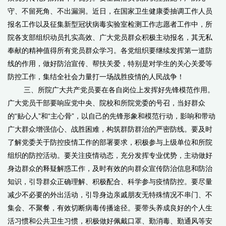
守、不留死角、不出漏洞。近日，在国家卫生健康委抽调工作人员
报名工作以及征集新型冠状病毒实验室检测工作志愿者工作中，所
院各支部组织动员扎实高效、广大党员群众积极主动报名，其无私
奉献的精神值得所有党员群众学习。各党组织要继续发挥第一道防
线的作用，做好防治宣传、帮扶关爱，特别是对学生的关心关爱等
防控工作，集结全社会力量打一场战胜疫情的人民战争！
三、所院广大共产党员要在各自岗位上发挥好先锋模范作用。
广大党员干部要响应党中央、院校和所院党委的号召，当好群众
的“贴心人”和“主心骨”，以自己的先锋形象和模范行动，影响和带动
广大群众增强信心、战胜困难，构筑群防群治的严密防线。要及时
了解党委关于防控疫情工作的部署要求，积极参与上级单位和所院
组织的防控活动。要关注疫情动态，充分发挥专业优势，主动做好
身边群众的释疑解惑工作，及时有效的向群众宣传防治信息和防治
知识，引导群众正确理解、积极配合、科学参与疫情防控。要尽量
减少不必要的外出活动，引导身边亲戚朋友无特殊情况不串门、不
集会、不聚餐，有效切断病毒传播途径。要带头养成良好的个人生
活习惯和公共卫生习惯，积极做好佩戴口罩、勤消毒、勤通风等安