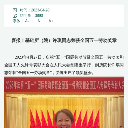
时间：2023-04-28
访问量：
3890
字体：
A-
|
A
|
A+
喜报！基础所（院）许琪同志荣获全国五一劳动奖章
2023年4月27日，庆祝“五一”国际劳动节暨全国五一劳动奖和
全国工人先锋号表彰大会在人民大会堂隆重举行，副所院长许琪同
志荣获“全国五一劳动奖章”，受邀出席了颁奖盛会。