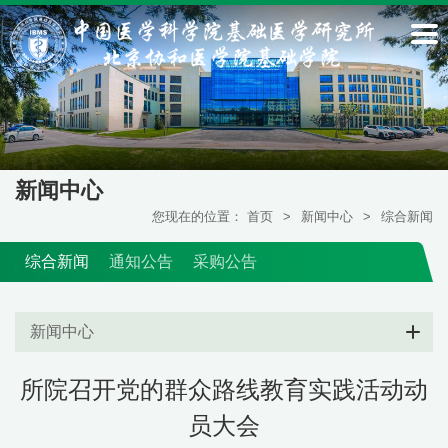
新闻中心
您现在的位置：
首页
>
新闻中心
>
综合新闻
综合新闻
通知公告
采购公告
新闻中心
所院召开党的群众路线教育实践活动动
员大会