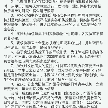
2、后勤服务中心在保证对学生宿舍进行消毒和通风的同
时，从即日开始每天对教室进行一次消毒。通知并要求武警招
待所每天对研究生宿舍进行消毒。
3、实验动物中心负责制定加强实验动物管理的具体措施，
特别是鸡实验室，必须严格落实各项防控措施，切实按照标准
规程操作，确保安全。进入鸡实验室工作的人员名单要报保健
室备案。
4、实验动物必须集中到实验动物中心饲养，各实验室不得
饲养动物。
5、要求协和医大食堂必须通过正规渠道进货，并加强日常
卫生消毒、清洁工作，确保食品安全。
6、鉴于禽流感防控工作的严峻形势，为保障老同志的身体
健康，不再举办离退休职工2006年新春团拜会，改由老干部科
负责给每位老同志购买家庭消毒机。
7、加强对发热病人的监控。保健室和党政办公室要严格执
行职工、学生日常就诊登记制度，对发热病人要寻问情况（包
括是否曾到疫区出差），体温37.5℃以上要到发热门诊就诊。学
生宿舍管理员配备体温计，随时了解学生情况。
8、党政办公室为防控工作领导小组的日常办事机构，负责
按照要求，每天向院校报送信息。
会后，后勤服务中心立即召开部门主管会议，布置落实预
防措施。针对清洁班人员不足的情况，安排司机班负责教室的
日常消毒，同时定期对各路班车进行消毒。教育处于11月30日
中午召开研究生班委扩大会，通报了防控领导小组会议精神，