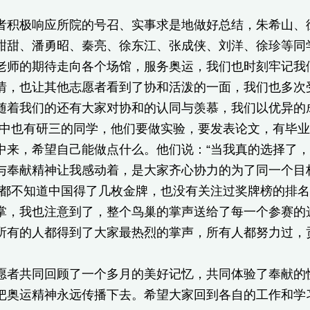
极响应所院的号召、实事求是地做好总结，朱希山、徐
甜甜、潘勇昭、秦亮、徐东江、张成侠、刘洋、徐珍等同
老师的期待走向各个场馆，服务奥运，我们也时刻牢记我
情，也让其他志愿者看到了协和活泼的一面，我们也多次
随着我们的还有大家对协和的认同与羡慕，我们以优异的
者中也有研三的同学，他们要做实验，要发表论文，有毕
中来，希望自己能做点什么。他们说：“当我真的选择了
与奉献精神让我感动着，是大家齐心协力的为了同一个目
直都不知道中国得了几枚金牌，也没有关注过奖牌榜的排
掌，我也注意到了，整个鸟巢的掌声送给了每一个参赛的
所有的人都得到了大家最热烈的掌声，所有人都努力过，
共同回顾了一个多月的美好记忆，共同体验了奉献的快
把奥运精神永远传播下去。希望大家回到各自的工作和学