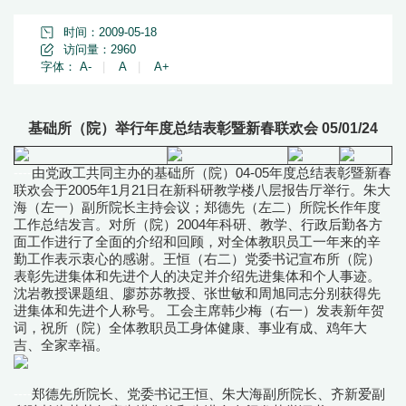
时间：2009-05-18
访问量：
2960
字体：
A-
|
A
|
A+
基础所（院）举行年度总结表彰暨新春联欢会 05/01/24
----
由党政工共同主办的基础所（院）04-05年度总结表彰暨新春
联欢会于2005年1月21日在新科研教学楼八层报告厅举行。朱大
海（左一）副所院长主持会议；郑德先（左二）所院长作年度
工作总结发言。对所（院）2004年科研、教学、行政后勤各方
面工作进行了全面的介绍和回顾，对全体教职员工一年来的辛
勤工作表示衷心的感谢。王恒（右二）党委书记宣布所（院）
表彰先进集体和先进个人的决定并介绍先进集体和个人事迹。
沈岩教授课题组、廖苏苏教授、张世敏和周旭同志分别获得先
进集体和先进个人称号。 工会主席韩少梅（右一）发表新年贺
词，祝所（院）全体教职员工身体健康、事业有成、鸡年大
吉、全家幸福。
---
-
郑德先所院长、党委书记王恒、朱大海副所院长、齐新爱副