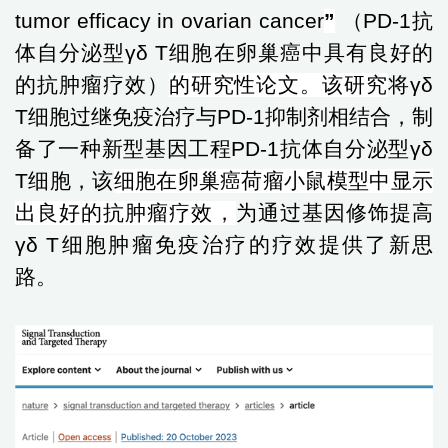
tumor efficacy in ovarian cancer
”
（
PD-1
抗
体自分泌型
γδ T
细胞在卵巢癌中具有良好的
的抗肿瘤疗效）
的研究性论文。该研究
将
γδ
T
细胞过继免疫治疗与
PD-1
抑制剂相结合，制
备了一种新型基因工程
PD-1
抗体自分泌型
γδ
T
细胞
，该
细胞在卵巢癌荷瘤小鼠模型中显示
出良好的抗肿瘤疗效
，
为通过基因修饰提高
γδ T
细胞
肿瘤免疫治疗的疗效提供了
新思
路。