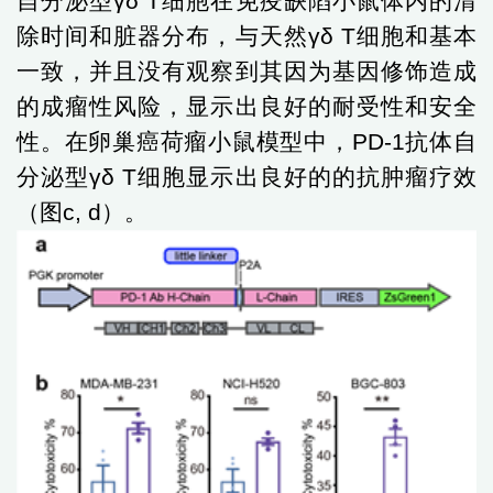
自分泌型
γδ T
细胞在免疫缺陷小鼠体内的清
除时间和脏器分布，与天然
γδ T
细胞和基本
一致，并且没有观察到其因为基因修饰造成
的成瘤性风险，显示出良好的耐受性和安全
性。
在卵巢癌荷瘤小鼠模型中，
PD-1
抗体自
分泌型
γδ
T
细胞显示出良好的的抗肿瘤疗效
（图
c,
d
）
。