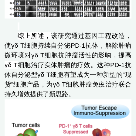
综上所述，
该研究通过基因工程改造，
使
γδ T
细胞持续自分泌
PD-1
抗体，解除肿瘤
微环境对
γδ T
细胞抗肿瘤活性的影响，提高
γδ T
细胞治疗实体肿瘤的疗效。这种
PD-1
抗
体自分泌型
γδ T
细胞有望成为一种新型的
“
现
货
”
细胞产品，为
γδ T
细胞肿瘤免疫治疗联合
持久增效提供了新思路。