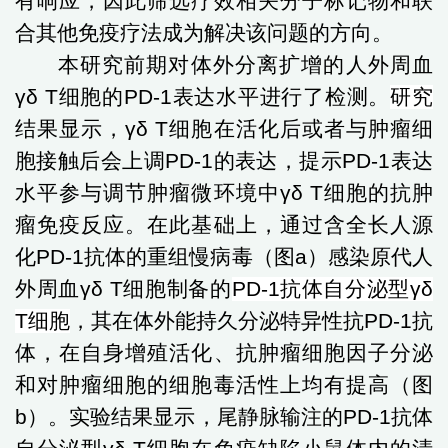
有响应，因此筛选疗效相关分子标记物和联
合其他免疫疗法成为解决该问题的方向。
本研究前期对体外分离扩增的
人
外周血
γδ
T
细胞的
PD-1
表达水平进行了检测。
研究
结果显示，
γδ T
细胞在活化后或者与肿瘤细
胞接触后会上调
PD-1
的表达，提示
PD-1
表达
水平参与调节肿瘤微环境中
γδ T
细胞的抗肿
瘤免疫反应。
在此基础上，
通过
含
全长人源
化
PD-1
抗体
的重组慢病毒（图
a
）感染原代人
外周血
γδ T
细胞制备的
PD-1
抗体自分泌型
γδ
T
细胞
，
其
在体外能持久分泌特异性抗
PD-1
抗
体，在自身增殖活化、抗肿瘤细胞因子分泌
和对肿瘤细胞的细胞毒活性上均有提高（图
b
）。实验结果显示，尾静脉输注的
PD-1
抗体