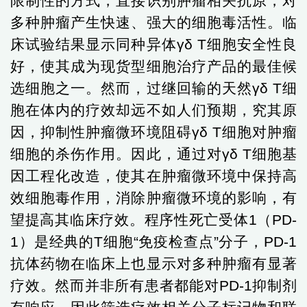
限制性的方式，直接识别肿瘤相关抗原，对
多种肿瘤产生快速、强大的细胞毒活性。临
床试验结果显示同种异体
γδ T
细胞安全性良
好，使其成为现货型细胞治疗产品的最佳候
选细胞之一。然而，过继回输的天然
γδ T
细
胞在体内的疗效却远不如人们预期，究其原
因，抑制性肿瘤微环境阻碍
γδ T
细胞对肿瘤
细胞的杀伤作用。因此，通过对
γδ T
细胞基
因工程化改造，使其在肿瘤微环境中保持高
效细胞毒作用，消除肿瘤微环境的影响，有
望提高其临床疗效。程序性死亡受体
1
（
PD-
1
）是经典的
T
细胞
“
免疫检查点
”
分子
，
PD-1
抗体药物在临床上
也
显示对多种肿瘤有显著
疗效。
然而并非所有患者都能对
PD-1
抑制剂