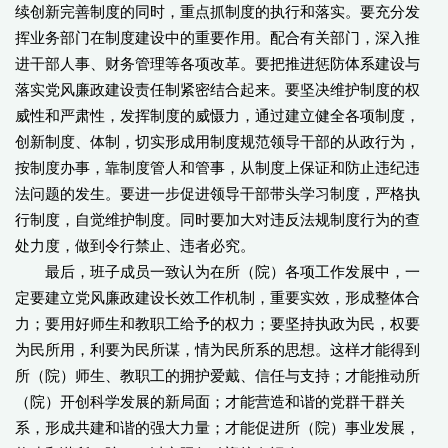
续创新完善制度的同时，重点抓制度的执行和落实。要充分发
挥业务部门在制度建设中的重要作用。配合有关部门，深入推
进干部人事、财务管理等各项改革。要把推进惩防体系建设与
落实党风廉政建设责任制紧密结合起来。要坚决维护制度的权
威性和严肃性，发挥制度的威慑力，通过建立健全各项制度，
创新制度、体制，切实形成用制度规范领导干部的从政行为，
按制度办事，靠制度管人和管事，从制度上保证和防止违纪违
法问题的发生。要进一步促进领导干部带头学习制度，严格执
行制度，自觉维护制度。同时要加大对违反法规制度行为的查
处力度，做到令行禁止、违者必究。
最后，班子成员一致认为在所（院）各项工作发展中，一
定要建立党风廉政建设长效工作机制，重要实效，形成整体合
力；要用好师生和教职工给予的权力；要坚持执政为民，权要
为民所用，利要为民所谋，情为民所系的思想。这样才能得到
所（院）师生、教职工的拥护爱戴、信任与支持；才能推动所
（院）开创科学发展的新局面；才能营造和谐的党群干群关
系，形成共建和谐的强大力量；才能促进所（院）事业发展，