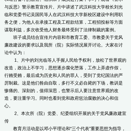
与反思》警示教育宣传片。片中讲述了武汉科技大学校长刘光
临和党委书记吴国民等人在武汉科技大学新校区建设中利用职
务之便，为他人在承接工程及工程款结算，工程招投标等方面
谋取利益，多次收受他人财务最终受到了法律制裁的案例。
班子成员结合宣传片内容和市教育工委、市教委关于党风
廉政建设的要求以及我所（院）实际情况展开讨论。大家在讨
论中认为：
1、片中的刘光临等人手握人民给予权利，放松了世界观的
改造，政治上不学习，思想逐步腐化堕落，工作上弄虚作假，
行贿受贿，最后成为历史和人民的罪人，受到了党纪国法的严
厉制裁。这是他们咎由自取，多行不义必自毙的下场，教训是
惨痛的、深刻的，值得深思，也警示后人要注意世界观的改
造，要注重学习。同时也看到党和政府惩治腐败的决心和信
心。
2、本次所（院）党委、纪委组织开展的关于党风廉政建宣
传
教育月活动是以邓小平理论和“三个代表”重要思想为指导，