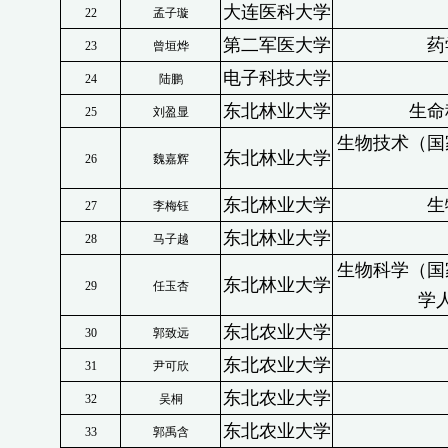
大连医科大学
22
孟子璇
第二军医大学
药
23
曾垣烨
电子科技大学
24
陆鹏
东北林业大学
生命
25
刘盈显
生物技术（国
东北林业大学
26
魏嘉辉
东北林业大学
生
27
李梅钰
东北林业大学
28
马子越
生物科学（国
东北林业大学
29
任玉杏
学
东北农业大学
30
郭致远
东北农业大学
31
尹可欣
东北农业大学
32
吴桐
东北农业大学
33
郭禹含