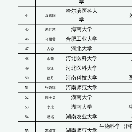
学
哈尔滨医科大
44
袁嘉阳
学
海南大学
45
朱世慧
合肥工业大学
46
马丽蓉
河北大学
47
古淼
河北医科大学
48
余亮
河北医科大学
49
胡潇
河南科技大学
50
蔡丹
河南师范大学
51
张璐瑶
湖南大学
52
陶子灵
湖南大学
53
李玟
湖南农业大学
54
易拓
生物科学（国
湖南师范大学
55
邓卓宜