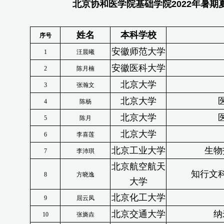
北京协和医学院基础学院
2022
年暑期
姓名
本科学校
序号
安徽师范大学
1
汪晨曦
安徽医科大学
2
陈月楠
北京大学
3
张瀚文
北京大学
4
陈杨
北京大学
5
陈月
北京大学
6
李喜莲
北京工业大学
生物
7
李沛琪
北京航空航天
知行文
8
方晓逸
大学
北京化工大学
9
屈云凤
北京交通大学
纳
10
张旖垚