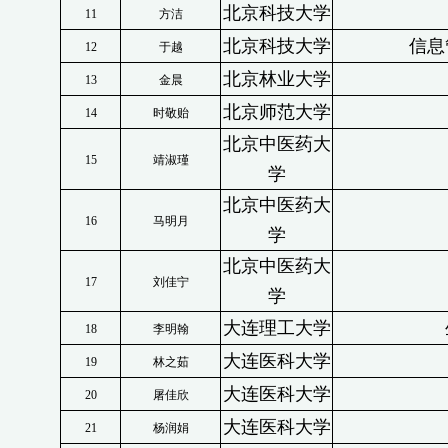
北京科技大学
11
方洁
北京科技大学
信息
12
于越
北京林业大学
13
金晨
北京师范大学
14
时敬贻
北京中医药大
15
靖淑瑾
学
北京中医药大
16
马明月
学
北京中医药大
17
刘佳宁
学
大连理工大学
18
李明翰
大连医科大学
19
林之茹
大连医科大学
20
屠佳欣
大连医科大学
21
杨润娟