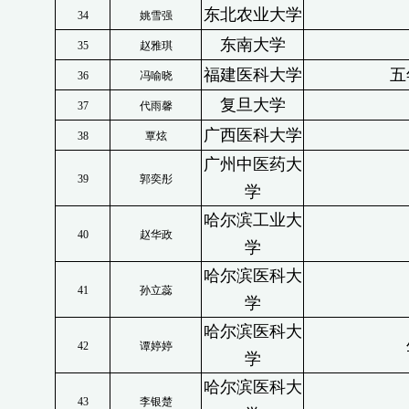
东北农业大学
34
姚雪强
东南大学
35
赵雅琪
福建医科大学
五
36
冯喻晓
复旦大学
37
代雨馨
广西医科大学
38
覃炫
广州中医药大
39
郭奕彤
学
哈尔滨工业大
40
赵华政
学
哈尔滨医科大
41
孙立蕊
学
哈尔滨医科大
42
谭婷婷
学
哈尔滨医科大
43
李银楚