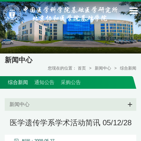
新闻中心
您现在的位置：
首页
>
新闻中心
>
综合新闻
综合新闻
通知公告
采购公告
新闻中心
医学遗传学系学术活动简讯 05/12/28
时间：2009-05-27