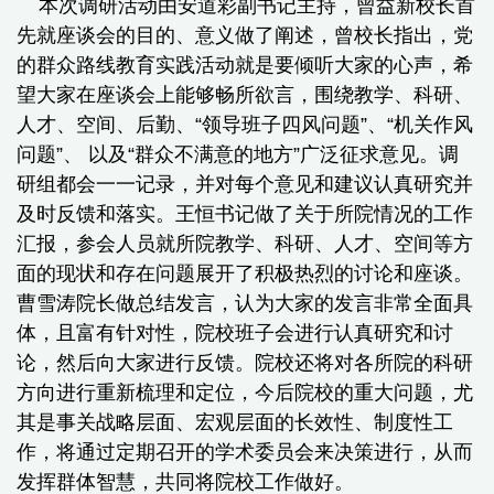
本次调研活动由安道彩副书记主持，曾益新校长首
先就座谈会的目的、意义做了阐述，曾校长指出，党
的群众路线教育实践活动就是要倾听大家的心声，希
望大家在座谈会上能够畅所欲言，围绕教学、科研、
人才、空间、后勤、“领导班子四风问题”、“机关作风
问题”、 以及“群众不满意的地方”广泛征求意见。调
研组都会一一记录，并对每个意见和建议认真研究并
及时反馈和落实。王恒书记做了关于所院情况的工作
汇报，参会人员就所院教学、科研、人才、空间等方
面的现状和存在问题展开了积极热烈的讨论和座谈。
曹雪涛院长做总结发言，认为大家的发言非常全面具
体，且富有针对性，院校班子会进行认真研究和讨
论，然后向大家进行反馈。院校还将对各所院的科研
方向进行重新梳理和定位，今后院校的重大问题，尤
其是事关战略层面、宏观层面的长效性、制度性工
作，将通过定期召开的学术委员会来决策进行，从而
发挥群体智慧，共同将院校工作做好。