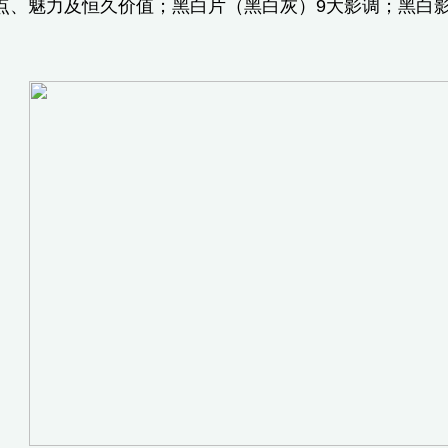
点、魅力及恒久价值；黑白片（黑白灰）9大影调；黑白