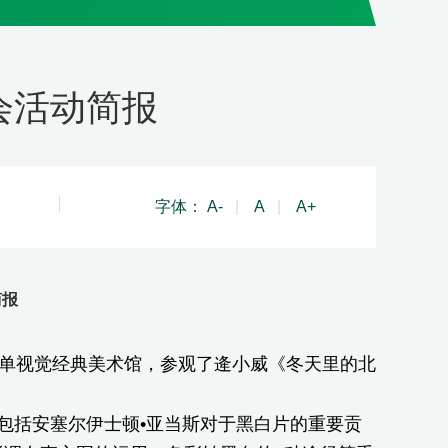
会活动简报
字体：
A-
|
A
|
A+
简报
到东单视觉经典美术馆，参观了逄小威《冬天里的北
括安塞尔伊士顿•亚当斯对于黑白片的重要贡