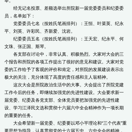
举。
经无记名投票、差额选举出所院新一届党委委员和纪委委
员，名单如下：
党委委员七名（按姓氏笔画排列）：王恒、叶菜英、纪永
平、刘英、许彩民、齐新爱、沈岩。
纪委委员五名（按姓氏笔画排列）：王天宏、纪永平、何
文珠、张正国、斯琴。
各支部在讨论中，非常认真、积极热烈。大家对大会的三
个报告和所院的各项工作提出了很好的意见和建议。大家对党
委的工作给予了客观的评价和肯定，对所院的发展建设表示出
极大的关注，充分体现了高度的责任感和主人翁精神。
这次大会是所院政治生活中的大事。大会提出了所院党建
工作今后的任务，即继续加强党的先进性建设。大会要求新一
届党委、纪委及各党支部、全体党员要把加强党的先进性建
设、学习江泽民文选和贯彻十六届六中全会精神作为一项长期
的重要的任务。
大会希望新一届党委、纪委要以邓小平理论和“三个代表”重
要思想为指导，认真贯彻党的十六届五中、六中全会的精神，