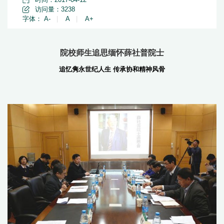
访问量：
3238
字体：
A-
|
A
|
A+
院校师生追思缅怀薛社普院士
追忆隽永世纪人生 传承协和精神风骨