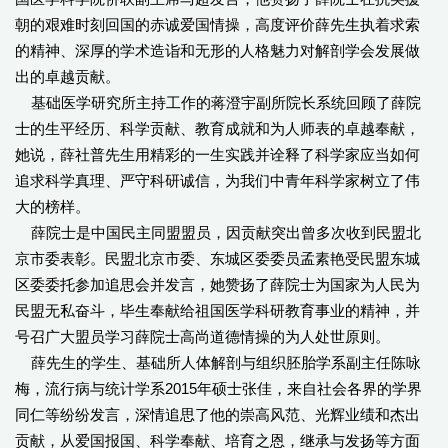
朝的艰难时刻回国的赤诚爱国情操，高度评价薛先生执着求索
的精神、深厚的学术造诣和无形的人格魅力对解剖学会发展做
出的卓越贡献。
基础医学研究所主持工作的蒋澄宇副所院长系统回顾了薛院
士的生平经历、科学贡献、教育成就和为人师表的卓越奉献，
她说，薛社普先生用精彩的一生实践并诠释了科学家应当如何
追求科学真理、严守科研诚信，为我们中青年科学家树立了伟
大的榜样。
薛院士是中国民主同盟盟员，因贡献突出曾多次收到民盟北
京市委表彰。民盟北京市委、东城区委委员孟素艳受民盟东城
区委委托参加追思会并发言，她赞扬了薛院士为国家为人民为
民盟无私奋斗，毕生奉献给祖国医学科研教育事业的精神，并
号召广大盟员学习薛院士高尚道德情操的为人处世原则。
薛先生的学生、基础所人体解剖与组织胚胎学系副主任陈咏
梅，流行病与统计学系2015年硕士张佳，来自社会各界的学界
同仁等纷纷发言，深情追思了他的崇高风范、光辉业绩和杰出
贡献，从爱国报国、科学奉献、培育之恩，继承与发扬等方面