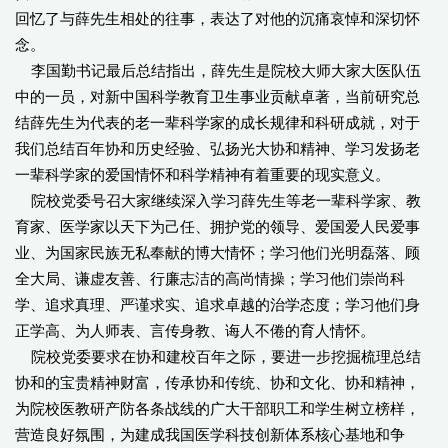
回忆了与薛先生相处的往事，表达了对他的沉痛哀悼和深切怀
念。
李国勤书记最后总结指出，薛先生是院校大师大家大医队伍
中的一员，对新中国科学教育卫生事业贡献卓著，当前研究总
结薛先生为代表的老一辈科学家的成长规律和科研成就，对于
我们总结百年协和历史经验、弘扬光大协和精神、学习发扬老
一辈科学家的爱国情怀和科学精神有着重要的现实意义。
院校党委号召大家继续深入学习薛先生等老一辈科学家、教
育家、医学家以天下为己任、拥护党的领导、爱国爱人民爱事
业、为国家民族无私奉献的博大情怀；学习他们光明磊落、顾
全大局、谦虚友善、行廉志洁的高尚情操；学习他们崇尚科
学、追求真理、严谨求实、追求卓越的治学态度；学习他们身
正学高、为人师表、言传身教、诲人不倦的育人情怀。
院校党委要求在协和建校百年之际，要进一步挖掘梳理总结
协和的宝贵精神财富，传承协和传统、协和文化、协和精神，
为院校医教研产防各条战线的广大干部职工和学生树立榜样，
营造良好氛围，为建成我国医学科技创新体系核心基地和争