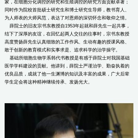
家，在细胞分化调控的研究和生殖调控的研究方面贡献卓著；
同时作为院校首批硕士研究生和博士研究生导师，教书育人、
为人师表的大师风范，表达了对恩师的深切怀念和敬仰之情。
薛院士的旧友宗书东教授自1953年起就和薛先生一起共事，
结下了深厚的友谊，在回忆起两人交往的往事时，宗书东教授
高度赞扬薛先生认真细致的工作作风、生动有趣的授课风格、
敢于创新的教育模式和实事求是、追求科学的治学操守。
基础所细胞生物学系韩代书教授是有感于薛院士对我国基础
医学学科建设的贡献。他讲到，薛院士严谨治学、勤奋执着的
优良品质，成就了他一生渊博的知识及丰富的成果，广大后辈
学生定会将这种精神继续传承、发扬光大。