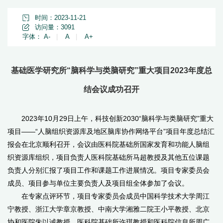
时间：2023-11-21
访问量：
3091
字体：
A-
|
A
|
A+
基础医学研究所“脑科学与类脑研究”重大项目2023年度总
结会议成功召开
2023
年
10
月
29
日上午，科技创新
2030“
脑科学与类脑研究
”
重大
项目
——“
人脑组织资源库及地区脑库协作网络平台
”
项目年度总结汇
报会在北京顺利召开，会议由医科院基础所国家发育和功能人脑组
织资源库组织，项目负责人医科院基础所马超教授及其他五位课题
负责人分别汇报了项目工作和课题工作进展情况。项目专家委员会
成员、项目参与单位主要负责人及项目组全体参加了会议。
在专家点评环节，项目专家委员会成员中国科学技术大学周江
宁教授、浙江大学章京教授、中南大学湘雅二院王小平教授、北京
协和医院朱以诚教授、医科院基础所许琪教授和医科院信息所周广