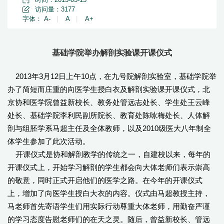
访问量：
3177
字体：
A-
|
A
|
A+
基础学院举办解剖实验课开课仪式
2013年3月12日上午10点，在九号院解剖实验室，基础学院举
办了简短而庄重的向医学生授白衣及解剖实验课开课仪式，北
京协和医学院曾益新校长、教务处管远志处长、学生处王云峰
处长、基础学院李利民副所院长、教育处陈咏梅处长、人体解
剖与组胚学系马超主任及全体教师，以及2010级医大八年制全
体学生参加了此次活动。
开课仪式是协和解剖教学的传统之一，自建校以来，每年的
开课仪式上，开始学习解剖的学生都会向大体老师们表示崇高
的敬意，同时正式开启他们的医学之路。在今年的开课仪式
上，增加了向医学生授白大衣的内容。仪式由马超教授主持，
马老师首先寄语学生们用实际行动尊重大体老师，用勤奋严谨
的学习态度告慰老师们的在天之灵。随后，曾益新校长、管远