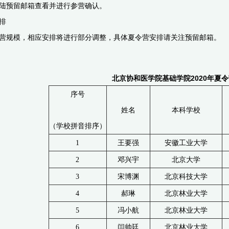
陆预留邮箱查看并进行参营确认。
排
规模，相应安排将进行部分调整，具体夏令营安排请关注预留邮箱。
20
20
年夏令
北京协和医学院基础学院
序号
姓名
本科学校
（学校拼音排序）
1
王要强
安徽工业大学
2
邓兴宇
北京大学
3
宋博渊
北京科技大学
4
郝琳
北京林业大学
5
冯小航
北京林业大学
6
闫帅廷
北京林业大学