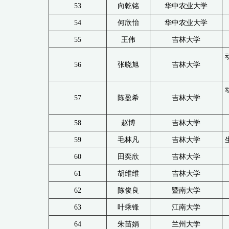
53
向乾铭
华中农业大学
54
何欣怡
华中农业大学
55
王伟
吉林大学
56
张晓旭
吉林大学
57
陈盈希
吉林大学
58
赵博
吉林大学
59
毛林凡
吉林大学
60
田奕欣
吉林大学
61
胡维维
吉林大学
62
陈俊良
暨南大学
63
叶乘锋
江南大学
64
朱苗娟
兰州大学