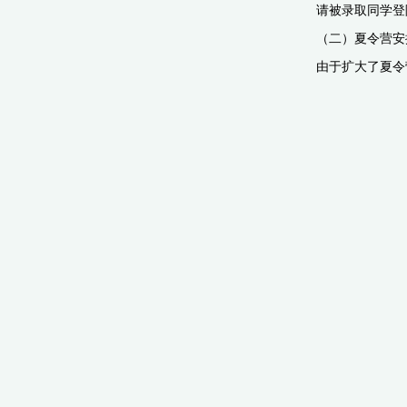
请被录取同学登
（二）夏令营安
由于扩大了夏令营